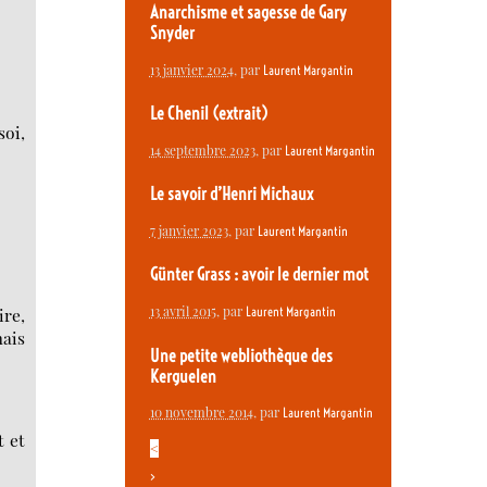
Anarchisme et sagesse de Gary
Snyder
13 janvier 2024
, par
Laurent Margantin
Le Chenil (extrait)
soi,
14 septembre 2023
, par
Laurent Margantin
Le savoir d’Henri Michaux
7 janvier 2023
, par
Laurent Margantin
Günter Grass : avoir le dernier mot
13 avril 2015
, par
ire,
Laurent Margantin
mais
Une petite webliothèque des
Kerguelen
10 novembre 2014
, par
Laurent Margantin
t et
<
>