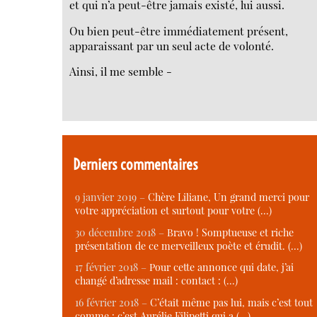
et qui n’a peut-être jamais existé, lui aussi.
Ou bien peut-être immédiatement présent,
apparaissant par un seul acte de volonté.
Ainsi, il me semble -
Derniers commentaires
9 janvier 2019 –
Chère Liliane, Un grand merci pour
votre appréciation et surtout pour votre (…)
30 décembre 2018 –
Bravo ! Somptueuse et riche
présentation de ce merveilleux poète et érudit. (…)
17 février 2018 –
Pour cette annonce qui date, j’ai
changé d’adresse mail : contact : (…)
16 février 2018 –
C’était même pas lui, mais c’est tout
comme : c’est Aurélie Filipetti qui a (…)