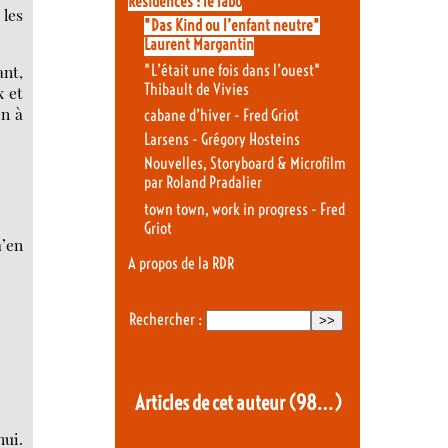
Résidences : le labo
 les
"Das Kind ou l’enfant neutre"
Laurent Margantin
"L’était une fois dans l’ouest"
ant,
Thibault de Vivies
x et
en à
cabane d’hiver - Fred Griot
Larsens - Grégory Hosteins
Nouvelles, Storyboard & Microfilm
par Roland Pradalier
town town, work in progress - Fred
Griot
m’en
A propos de la RDR
Rechercher :
Articles de cet auteur
(98…)
nui.