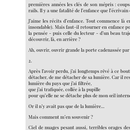
premières années les clés de son mépris : coups d
rails. Il y a une fatalité de l’enfance que l’écriv
J’aime les récits d’enfance. Tout commence là en 
insondable). Mais faut-il retourner en enfance po
la pensée - puis celle du lecteur - d’un beau traj
découvrir, là, en arrière ?
Ah, ouvrir, ouvrir grande la porte cadenassée par 
2.
Après l’avoir perdu, j’ai longtemps rêvé à ce bou
détacher, de me détacher de sa lumière. Car il res
lumière du pays que j’ai filtrée,
que j’ai trafiquée, collée à la pupille
pour qu’elle ne se détache plus de mon œil intern
Or il n’y avait pas que de la lumière...
Mais comment m’en souvenir ?
Ciel de nuages pesant aussi, terribles orages des 