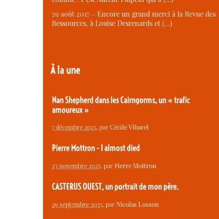
29 août 2017 –
Encore un grand merci à la Revue des
Ressources, à Louise Desrenards et (…)
À la une
Nan Shepherd dans les Cairngorms, un « trafic
amoureux »
7 décembre 2025
, par
Cécile Vibarel
Pierre Mottron - I almost died
23 novembre 2025
, par
Pierre Mottron
CASTERUS OUEST, un portrait de mon père.
29 septembre 2025
, par
Nicolas Losson