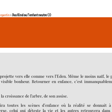
argantin
>
Das Kind ou l’enfant neutre (1)
 projette vers elle comme vers l’Eden. Même le moins naïf, le 
un visible bonheur. Retourner en enfance, c’est immanquable
 la croissance de l’arbre, de son assise.
a toutes les scènes d’enfance où la réalité se donnait à 
rse, celui qui déteste la vie et les autres retrouvera dans