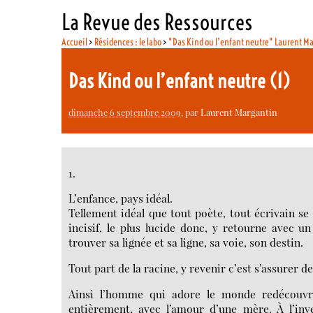
La Revue des Ressources
Accueil
>
Résidences : le labo
>
"Das Kind ou l’enfant neutre" Laurent M
Das Kind ou l’enfant neutre (1)
dimanche 6 septembre 2009
, par
Laurent Margantin
1.
L’enfance, pays idéal.
Tellement idéal que tout poète, tout écrivain se
incisif, le plus lucide donc, y retourne avec 
trouver sa lignée et sa ligne, sa voie, son destin.
Tout part de la racine, y revenir c’est s’assurer de
Ainsi l’homme qui adore le monde redécouvrir
entièrement, avec l’amour d’une mère. À l’inve