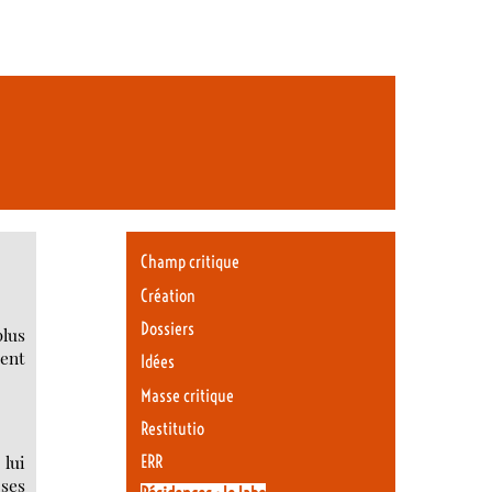
Champ critique
Création
Dossiers
plus
ment
Idées
Masse critique
Restitutio
lui
ERR
 ses