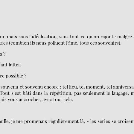
ui, mais sans l’idéalisation, sans tout ce qu’on rajoute malgré 
tres (combien ils nous polluent l’âme, tous ces souvenirs).
s ?
aut lutter.
re possible ?
t souvenu et souvenu encore : tel lieu, tel moment, tel anniversa
Tout s’est bâti dans la répétition, pas seulement le langage, 
rais vous accrocher, avec tout cela.
amille, je me promenais régulièrement là, - les séries se croisen