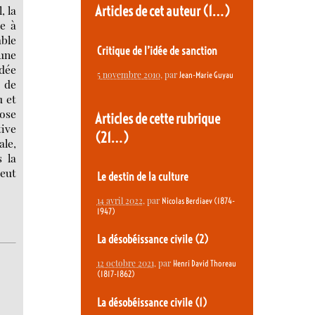
Articles de cet auteur
(1…)
, la
le à
mble
Critique de l’idée de sanction
 une
idée
5 novembre 2010
, par
Jean-Marie Guyau
 de
u et
hose
Articles de cette rubrique
tive
(21…)
ale,
s la
peut
Le destin de la culture
14 avril 2022
, par
Nicolas Berdiaev (1874-
1947)
La désobéissance civile (2)
12 octobre 2021
, par
Henri David Thoreau
(1817-1862)
La désobéissance civile (1)