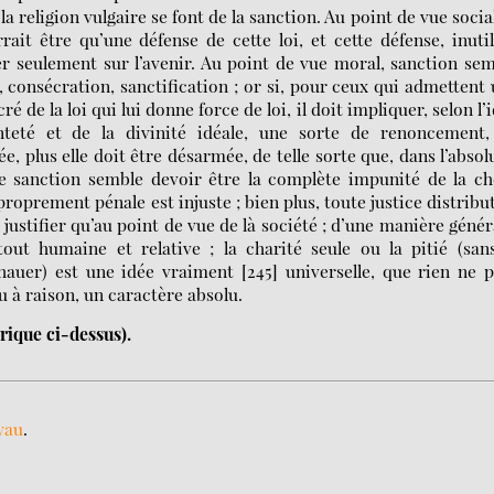
religion vulgaire se font de la sanction. Au point de vue social
ait être qu’une défense de cette loi, et cette défense, inuti
er seulement sur l’avenir. Au point de vue moral, sanction se
 consécration, sanctification ; or si, pour ceux qui admettent
ré de la loi qui lui donne force de loi, il doit impliquer, selon l’
nteté et de la divinité idéale, une sorte de renoncement,
, plus elle doit être désarmée, de telle sorte que, dans l’absol
le sanction semble devoir être la complète impunité de la c
roprement pénale est injuste ; bien plus, toute justice distribu
justifier qu’au point de vue de là société ; d’une manière génér
ut humaine et relative ; la charité seule ou la pitié (san
hauer) est une idée vraiment [245] universelle, que rien ne 
ou à raison, un caractère absolu.
érique ci-dessus).
yau
.