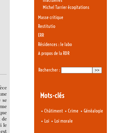
Inactuelles
Michel Tarrier écogitations
Masse critique
Restitutio
ERR
Résidences : le labo
A propos de la RDR
Rechercher :
pèce
 une
Mots-clés
e se
orme
•
•
•
Châtiment
Crime
Généalogie
 que
x de
•
•
Loi
Loi morale
i le
est