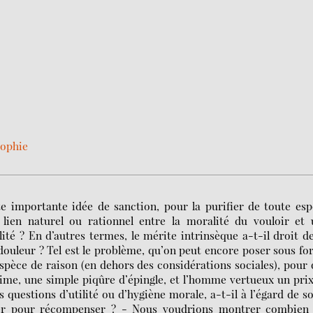
sophie
te importante idée de sanction, pour la purifier de toute es
un lien naturel ou rationnel entre la moralité du vouloir et
té ? En d’autres termes, le mérite intrinsèque a-t-il droit d
 douleur ? Tel est le problème, qu’on peut encore poser sous f
spèce de raison (en dehors des considérations sociales), pour
rime, une simple piqûre d’épingle, et l’homme vertueux un pri
questions d’utilité ou d’hygiène morale, a-t-il à l’égard de so
er pour récompenser ? - Nous voudrions montrer combien 