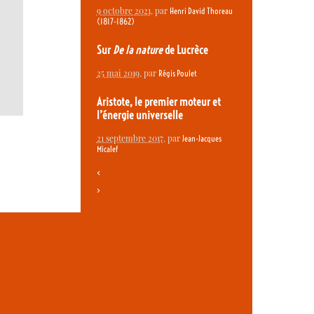
9 octobre 2021
, par
Henri David Thoreau
(1817-1862)
Sur
De la nature
de Lucrèce
25 mai 2019
, par
Régis Poulet
Aristote, le premier moteur et
l’énergie universelle
21 septembre 2017
, par
Jean-Jacques
Micalef
<
>