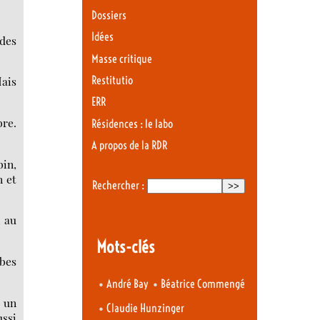
Dossiers
Idées
 des
Masse critique
Restitutio
Mais
ERR
bre.
Résidences : le labo
A propos de la RDR
bin,
n et
Rechercher :
, au
Mots-clés
mbes
•
•
André Bay
Béatrice Commengé
e un
•
Claudie Hunzinger
ussi