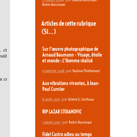
Robin Hunzinger
Articles de cette rubrique
(51…)
Sur l’œuvre photographique de
, et
Arnaud Baumann - Visage, étoile
sait
et monde : L’Homme réalisé
9 janvier 2018
, par
Pacôme Thiellement
u es
Aux vibrations vivantes, à Jean-
Paul Curnier
8 août 2017
, par
Aliette G. Certhoux
RIP LAZAR STOJANOVIC
5 mars 2017
, par
Robin Hunzinger
Fidel Castro adieu au temps