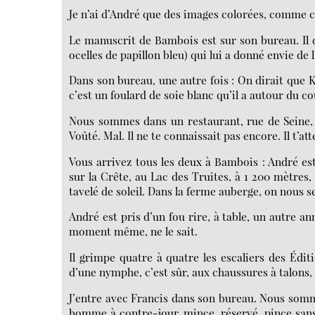
Je n’ai d’André que des images colorées, comme ce
Le manuscrit de Bambois est sur son bureau. Il d
ocelles de papillon bleu) qui lui a donné envie de l’
Dans son bureau, une autre fois : On dirait que
c’est un foulard de soie blanc qu’il a autour du c
Nous sommes dans un restaurant, rue de Seine, 
Voûté. Mal. Il ne te connaissait pas encore. Il t’att
Vous arrivez tous les deux à Bambois : André est
sur la Crête, au Lac des Truites, à 1 200 mètres,
tavelé de soleil. Dans la ferme auberge, on nous se
André est pris d’un fou rire, à table, un autre an
moment même, ne le sait.
Il grimpe quatre à quatre les escaliers des Édi
d’une nymphe, c’est sûr, aux chaussures à talons, et
J’entre avec Francis dans son bureau. Nous somme
homme à contre-jour, mince, réservé, pince sans 