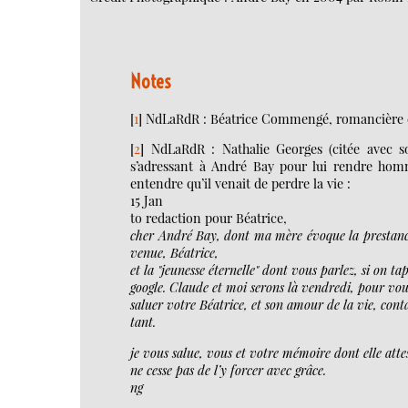
Notes
[
1
]
NdLaRdR : Béatrice Commengé, romancière e
[
2
]
NdLaRdR : Nathalie Georges (citée avec s
s’adressant à André Bay pour lui rendre homm
entendre qu’il venait de perdre la vie :
15 Jan
to redaction pour Béatrice,
cher André Bay, dont ma mère évoque la prestance,
venue, Béatrice,
et la "jeunesse éternelle" dont vous parlez, si on t
google. Claude et moi serons là vendredi, pour v
saluer votre Béatrice, et son amour de la vie, cont
tant.
je vous salue, vous et votre mémoire dont elle att
ne cesse pas de l’y forcer avec grâce.
ng