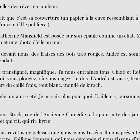
lles des rêves en couleurs.
it que c’est sa couverture (un papier à la cuve ressemblant à
ouvrir. (Il le publiera.)
 Katherine Mansfield est posée sur son épaule comme un chat. 
ou et une photo d’elle au mur.
devant nous, des fraises des bois très rouges. André est som
endait.
 transfiguré, magnifique. Tu nous entraînes tous, Chloé et Ro
 où vous plongez, où vous nagez. Le dos d’André est vaste, bru
rt du caillé frais, tout blanc, inondé de kirsch.
née, un autre été. Je ne sais plus pourquoi. D’ailleurs, personne
tions Stock, rue de l’Ancienne Comédie, à la poursuite des ja
 qui rit, qui rit, kyrie.
s revêtus de pelisses que nous avons tissées. Il nous présent
rire, Philippe Soupault, qui nous demande si nous tissons d’a