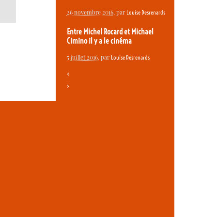
26 novembre 2016
, par
Louise Desrenards
Entre Michel Rocard et Michael
Cimino il y a le cinéma
5 juillet 2016
, par
Louise Desrenards
<
>