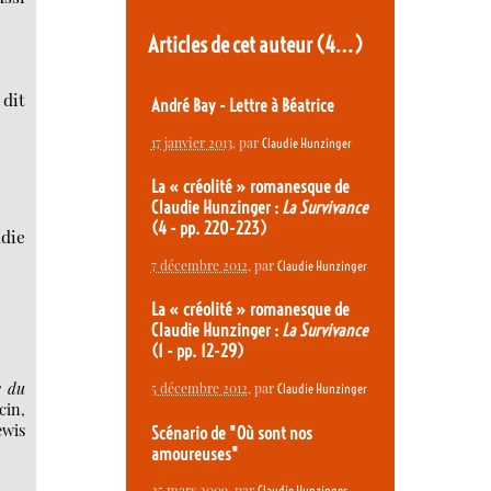
Articles de cet auteur
(4…)
 dit
André Bay - Lettre à Béatrice
17 janvier 2013
, par
Claudie Hunzinger
La « créolité » romanesque de
Claudie Hunzinger :
La Survivance
(4 - pp. 220-223)
die
7 décembre 2012
, par
Claudie Hunzinger
La « créolité » romanesque de
Claudie Hunzinger :
La Survivance
(1 - pp. 12-29)
e du
5 décembre 2012
, par
Claudie Hunzinger
cin,
ewis
Scénario de "Où sont nos
amoureuses"
25 mars 2009
, par
,
Claudie Hunzinger