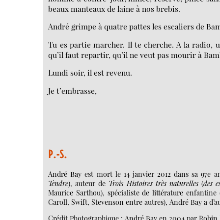
beaux manteaux de laine à nos brebis.
André grimpe à quatre pattes les escaliers de Bamb
Tu es partie marcher. Il te cherche. A la radio, u
qu’il faut repartir, qu’il ne veut pas mourir à Bam
Lundi soir, il est revenu.
Je t’embrasse,
P.-S.
André Bay est mort le 14 janvier 2012 dans sa 97e a
Tendre
), auteur de
Trois Histoires très naturelles
(
des e
Maurice Sarthou), spécialiste de littérature enfantine 
Caroll, Swift, Stevenson entre autres), André Bay a d’a
Crédit Photographique : André Bay en 2004 par Robin