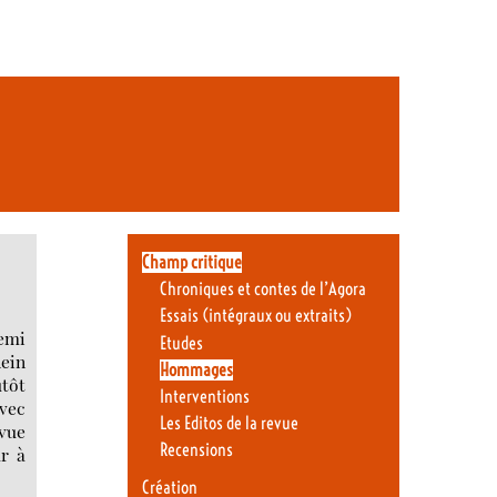
Champ critique
Chroniques et contes de l’Agora
Essais (intégraux ou extraits)
demi
Etudes
lein
Hommages
utôt
Interventions
avec
Les Editos de la revue
evue
Recensions
ur à
Création