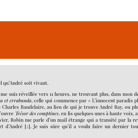
el qu’André soit vivant.
e me suis réveillée vers 11 heures, ne trouvant plus, dans mon 
a et errabunda
, celle qui commence par « L’innocent paradis p
che Charles Baudelaire, au lieu de qui je trouve André Bay, ou pl
 j’ouvre
Trésor des comptines
, en lis quelques unes à haute voix, 
nvier, Robin me parle d’un mail étrange qui a transité par la r
rt d’André
[
2
]
. Je suis sûre qu’il a voulu faire un dernier to