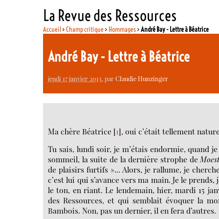
La Revue des Ressources
Accueil
>
Champ critique
>
Hommages
>
André Bay - Lettre à Béatrice
André Bay - Lettre à Béatrice
jeudi 17 janvier 2013
, par
Claudie Hunzinger
Ma chère Béatrice
[
1
]
, oui c’était tellement natur
Tu sais, lundi soir, je m’étais endormie, quand j
sommeil, la suite de la dernière strophe de
Moest
de plaisirs furtifs »... Alors, je rallume, je cher
c’est lui qui s’avance vers ma main. Je le prends,
le ton, en riant. Le lendemain, hier, mardi 15 ja
des Ressources, et qui semblait évoquer la mo
Bambois. Non, pas un dernier, il en fera d’autres.