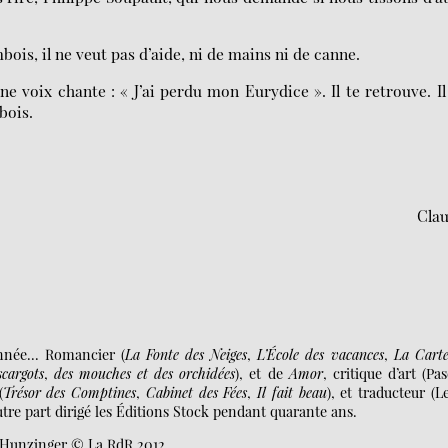
ois, il ne veut pas d’aide, ni de mains ni de canne.
ne voix chante : « J’ai perdu mon Eurydice ». Il te retrouve. Il
bois.
Clau
nnée... Romancier (
La Fonte des Neiges
,
L’École des vacances
,
La Cart
scargots
,
des mouches et des orchidées
), et de
Amor
, critique d’art (Pas
(
Trésor des Comptines
,
Cabinet des Fées
,
Il fait beau
), et traducteur (L
utre part dirigé les Éditions Stock pendant quarante ans.
 Hunzinger © La RdR 2012.