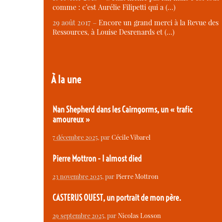
comme : c’est Aurélie Filipetti qui a (…)
29 août 2017 –
Encore un grand merci à la Revue des
Ressources, à Louise Desrenards et (…)
À la une
Nan Shepherd dans les Cairngorms, un « trafic
amoureux »
7 décembre 2025
, par
Cécile Vibarel
Pierre Mottron - I almost died
23 novembre 2025
, par
Pierre Mottron
CASTERUS OUEST, un portrait de mon père.
29 septembre 2025
, par
Nicolas Losson