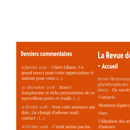
Derniers commentaires
La Revue d
-
Accueil
9 janvier 2019 –
Chère Liliane, Un
grand merci pour votre appréciation et
surtout pour votre (…)
Revue électroniqu
pluridisciplinaire 
30 décembre 2018 –
Bravo !
idées) -
En savoi
Somptueuse et riche présentation de ce
Contacts
merveilleux poète et érudit. (…)
Mentions légales
17 février 2018 –
Pour cette annonce qui
date, j’ai changé d’adresse mail :
Ours
contact : (…)
Utilisation des ar
d’auteurs
16 février 2018 –
C’était même pas lui,