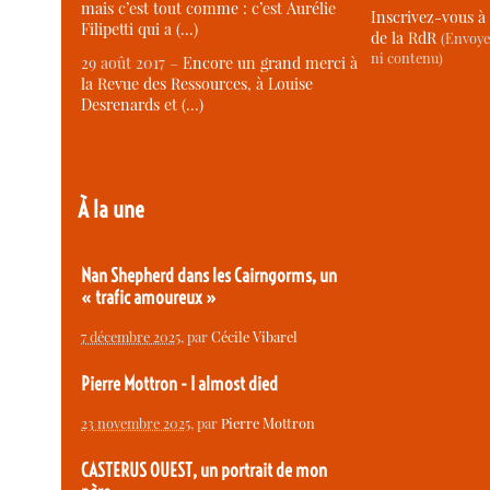
mais c’est tout comme : c’est Aurélie
Inscrivez-vous à 
Filipetti qui a (…)
de la RdR
(Envoye
ni contenu)
29 août 2017 –
Encore un grand merci à
la Revue des Ressources, à Louise
Desrenards et (…)
À la une
Nan Shepherd dans les Cairngorms, un
« trafic amoureux »
7 décembre 2025
, par
Cécile Vibarel
Pierre Mottron - I almost died
23 novembre 2025
, par
Pierre Mottron
CASTERUS OUEST, un portrait de mon