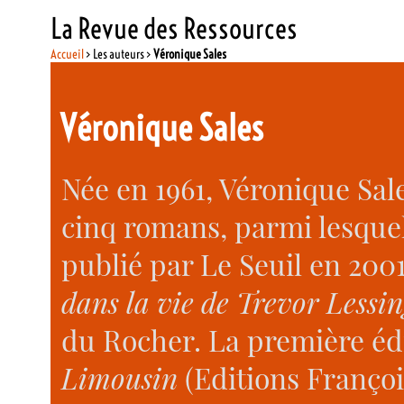
La Revue des Ressources
Accueil
> Les auteurs >
Véronique Sales
Véronique Sales
Née en 1961, Véronique Sale
cinq romans, parmi lesque
publié par Le Seuil en 200
dans la vie de Trevor Lessin
du Rocher. La première éd
Limousin
(Editions Françoi