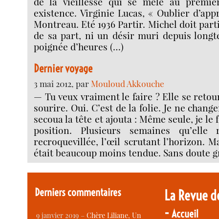
de la vieillesse qui se mêle au premie
existence. Virginie Lucas, « Oublier d’app
Montreau. Eté 1936 Partir. Michel doit part
de sa part, ni un désir muri depuis long
poignée d’heures (…)
Dernier voyage
3 mai 2012, par
Mouloud Akkouche
— Tu veux vraiment le faire ? Elle se reto
sourire. Oui. C’est de la folie. Je ne change
secoua la tête et ajouta : Même seule, je le f
position. Plusieurs semaines qu’elle r
recroquevillée, l’œil scrutant l’horizon. Ma
était beaucoup moins tendue. Sans doute g
Derniers commentaires
La Revue d
-
Accueil
9 janvier 2019 –
Chère Liliane, Un