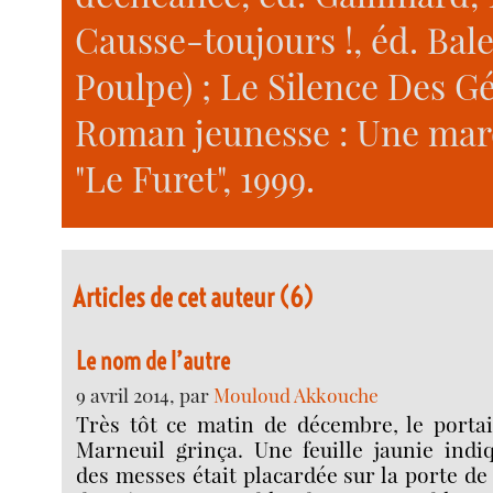
Causse-toujours !, éd. Bale
Poulpe) ; Le Silence Des Gé
Roman jeunesse : Une marqu
"Le Furet", 1999.
Articles de cet auteur (6)
Le nom de l’autre
9 avril 2014, par
Mouloud Akkouche
Très tôt ce matin de décembre, le portai
Marneuil grinça. Une feuille jaunie indi
des messes était placardée sur la porte de