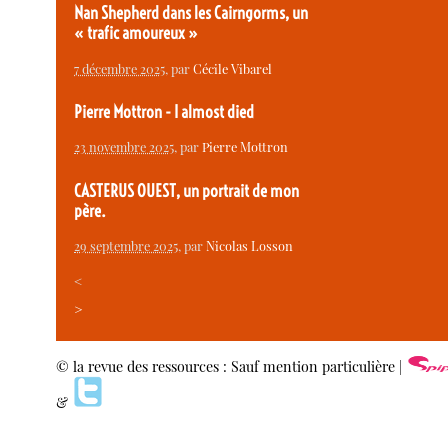
Nan Shepherd dans les Cairngorms, un
« trafic amoureux »
7 décembre 2025
, par
Cécile Vibarel
Pierre Mottron - I almost died
23 novembre 2025
, par
Pierre Mottron
CASTERUS OUEST, un portrait de mon
père.
29 septembre 2025
, par
Nicolas Losson
<
>
© la revue des ressources : Sauf mention particulière |
&