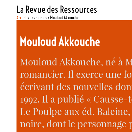
La Revue des Ressources
Accueil
> Les auteurs >
Mouloud Akkouche
Mouloud Akkouche
Mouloud Akkouche, né à Mo
romancier. Il exerce une fo
écrivant des nouvelles don
1992. Il a publié « Causse-t
Le Poulpe aux éd. Baleine,
noire, dont le personnage p