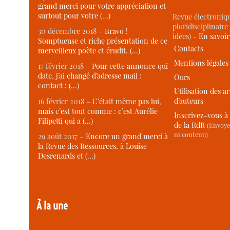
grand merci pour votre appréciation et
surtout pour votre (…)
Revue électroniqu
pluridisciplinaire 
30 décembre 2018 –
Bravo !
idées) -
En savoi
Somptueuse et riche présentation de ce
Contacts
merveilleux poète et érudit. (…)
Mentions légales
17 février 2018 –
Pour cette annonce qui
date, j’ai changé d’adresse mail :
Ours
contact : (…)
Utilisation des ar
d’auteurs
16 février 2018 –
C’était même pas lui,
mais c’est tout comme : c’est Aurélie
Inscrivez-vous à 
Filipetti qui a (…)
de la RdR
(Envoye
ni contenu)
29 août 2017 –
Encore un grand merci à
la Revue des Ressources, à Louise
Desrenards et (…)
À la une