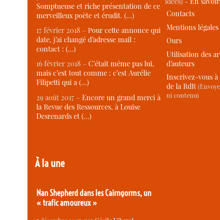
idées) -
En savoi
Somptueuse et riche présentation de ce
Contacts
merveilleux poète et érudit. (…)
Mentions légales
17 février 2018 –
Pour cette annonce qui
date, j’ai changé d’adresse mail :
Ours
contact : (…)
Utilisation des ar
d’auteurs
16 février 2018 –
C’était même pas lui,
mais c’est tout comme : c’est Aurélie
Inscrivez-vous à 
Filipetti qui a (…)
de la RdR
(Envoye
ni contenu)
29 août 2017 –
Encore un grand merci à
la Revue des Ressources, à Louise
Desrenards et (…)
À la une
Nan Shepherd dans les Cairngorms, un
« trafic amoureux »