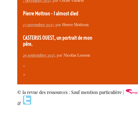
7 décembre 2025
, par
Cécile Vibarel
Pierre Mottron - I almost died
23 novembre 2025
, par
Pierre Mottron
CASTERUS OUEST, un portrait de mon
père.
29 septembre 2025
, par
Nicolas Losson
<
>
© la revue des ressources : Sauf mention particulière |
&