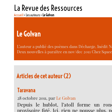
La Revue des Ressources
Accueil
> Les auteurs >
Le Golvan
Le Golvan
L’auteur a publié des poèmes dans Décharge, Inédit N
Deux nouvelles à paraître en nov/dec 2011 Chez Squeez
Articles de cet auteur (2)
Taravana
28 octobre 2011, par
Le Golvan
Depuis le hublot, l’atoll forme un ron
provisoire figé. Ici, rien ne pousse plus,