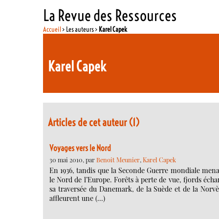
La Revue des Ressources
Accueil
> Les auteurs >
Karel Capek
Karel Capek
Articles de cet auteur (1)
Voyages vers le Nord
30 mai 2010, par
Benoit Meunier
,
Karel Capek
En 1936, tandis que la Seconde Guerre mondiale menac
le Nord de l’Europe. Forêts à perte de vue, fjords éch
sa traversée du Danemark, de la Suède et de la Norvèg
affleurent une (…)