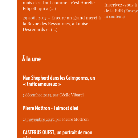
mais c’est tout comme : c’est Aurélie
Inscrivez-vous à 
Filipetti qui a (…)
de la RdR
(Envoye
ni contenu)
29 août 2017 –
Encore un grand merci à
la Revue des Ressources, à Louise
Desrenards et (…)
À la une
Nan Shepherd dans les Cairngorms, un
« trafic amoureux »
7 décembre 2025
, par
Cécile Vibarel
Pierre Mottron - I almost died
23 novembre 2025
, par
Pierre Mottron
CASTERUS OUEST, un portrait de mon