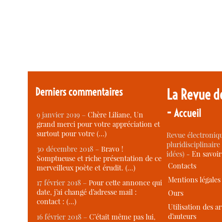
Derniers commentaires
La Revue d
-
Accueil
9 janvier 2019 –
Chère Liliane, Un
grand merci pour votre appréciation et
surtout pour votre (…)
Revue électroniqu
pluridisciplinaire 
30 décembre 2018 –
Bravo !
idées) -
En savoi
Somptueuse et riche présentation de ce
Contacts
merveilleux poète et érudit. (…)
Mentions légales
17 février 2018 –
Pour cette annonce qui
date, j’ai changé d’adresse mail :
Ours
contact : (…)
Utilisation des ar
d’auteurs
16 février 2018 –
C’était même pas lui,