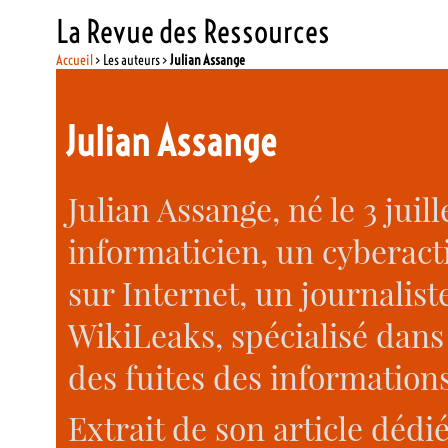
La Revue des Ressources
Accueil
> Les auteurs >
Julian Assange
Julian Assange
Julian Assange, né le 3 juill
informaticien, un cyberacti
sur Internet, un journaliste
WikiLeaks, spécialisé dans 
des fuites des information
Extrait de son article dédi