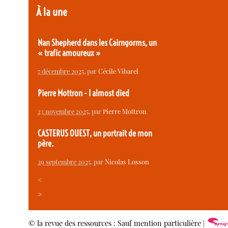
À la une
Nan Shepherd dans les Cairngorms, un
« trafic amoureux »
7 décembre 2025
, par
Cécile Vibarel
Pierre Mottron - I almost died
23 novembre 2025
, par
Pierre Mottron
CASTERUS OUEST, un portrait de mon
père.
29 septembre 2025
, par
Nicolas Losson
<
>
© la revue des ressources : Sauf mention particulière |