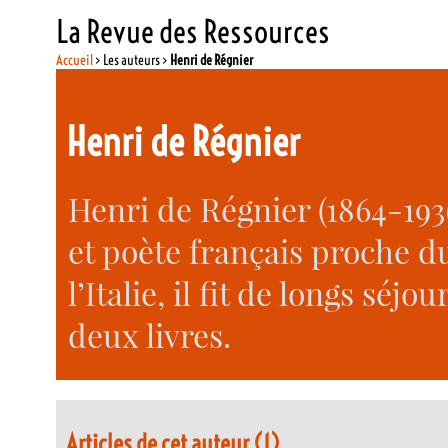
La Revue des Ressources
Accueil
> Les auteurs >
Henri de Régnier
Henri de Régnier
Henri de Régnier (1864-193
et poète français proche 
l’Italie, il fit de longs séj
deux livres.
Articles de cet auteur (1)