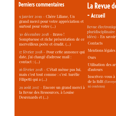
Derniers commentaires
La Revue d
-
Accueil
9 janvier 2019 –
Chère Liliane, Un
grand merci pour votre appréciation et
surtout pour votre (…)
Revue électroniqu
pluridisciplinaire 
30 décembre 2018 –
Bravo !
idées) -
En savoi
Somptueuse et riche présentation de ce
Contacts
merveilleux poète et érudit. (…)
Mentions légales
17 février 2018 –
Pour cette annonce qui
date, j’ai changé d’adresse mail :
Ours
contact : (…)
Utilisation des ar
d’auteurs
16 février 2018 –
C’était même pas lui,
mais c’est tout comme : c’est Aurélie
Inscrivez-vous à 
Filipetti qui a (…)
de la RdR
(Envoye
ni contenu)
29 août 2017 –
Encore un grand merci à
la Revue des Ressources, à Louise
Desrenards et (…)