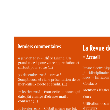
Derniers commentaires
La Revue d
-
Accueil
9 janvier 2019 –
Chère Liliane, Un
grand merci pour votre appréciation et
surtout pour votre (…)
Revue électroniqu
pluridisciplinaire 
30 décembre 2018 –
Bravo !
idées) -
En savoi
Somptueuse et riche présentation de ce
Contacts
merveilleux poète et érudit. (…)
Mentions légales
17 février 2018 –
Pour cette annonce qui
date, j’ai changé d’adresse mail :
Ours
contact : (…)
Utilisation des ar
d’auteurs
16 février 2018 –
C’était même pas lui,