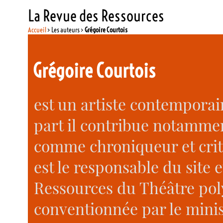
La Revue des Ressources
Accueil
> Les auteurs >
Grégoire Courtois
Grégoire Courtois
est un artiste contemporain
part il contribue notammen
comme chroniqueur et critiq
est le responsable du site 
Ressources du Théâtre polyv
conventionnée par le minist