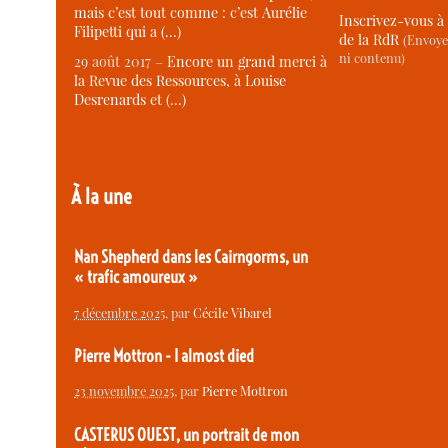
mais c’est tout comme : c’est Aurélie
Inscrivez-vous à 
Filipetti qui a (…)
de la RdR
(Envoye
ni contenu)
29 août 2017 –
Encore un grand merci à
la Revue des Ressources, à Louise
Desrenards et (…)
À la une
Nan Shepherd dans les Cairngorms, un
« trafic amoureux »
7 décembre 2025
, par
Cécile Vibarel
Pierre Mottron - I almost died
23 novembre 2025
, par
Pierre Mottron
CASTERUS OUEST, un portrait de mon