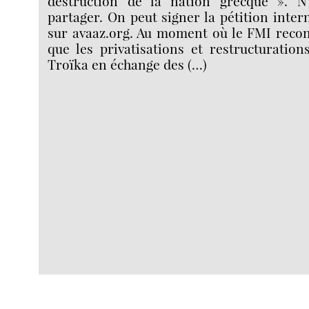
des­truc­tion de la nation grecque ». N
partager. On peut signer la pétition inter
sur avaaz.org. Au moment où le FMI recon
que les pri­va­ti­sa­tions et restruc­tu­ra­ti
Troïka en échange des (…)