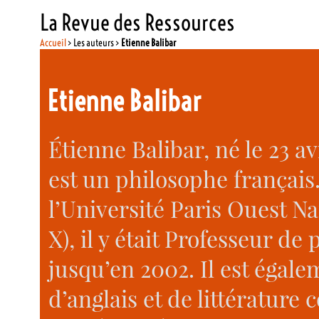
La Revue des Ressources
Accueil
> Les auteurs >
Etienne Balibar
Etienne Balibar
Étienne Balibar, né le 23 av
est un philosophe français
l’Université Paris Ouest N
X), il y était Professeur de
jusqu’en 2002. Il est égale
d’anglais et de littérature