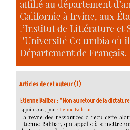
affilié au département d’an
Californie à Irvine, aux Éta
l’Institut de Littérature e
l’Université Columbia où i
Département de Français.
Articles de cet auteur (1)
Etienne Balibar : "Non au retour de la dic­ta­tur
14 juin 2013, par
Etienne Balibar
La revue des ressources a reçu cette alar
Etienne Balibar, qui appelle à « mettre un