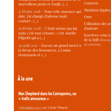
Contacts
merveilleux poète et érudit. (…)
Mentions légales
17 février 2018 –
Pour cette annonce qui
date, j’ai changé d’adresse mail :
Ours
contact : (…)
Utilisation des ar
d’auteurs
16 février 2018 –
C’était même pas lui,
mais c’est tout comme : c’est Aurélie
Inscrivez-vous à 
Filipetti qui a (…)
de la RdR
(Envoye
ni contenu)
29 août 2017 –
Encore un grand merci à
la Revue des Ressources, à Louise
Desrenards et (…)
À la une
Nan Shepherd dans les Cairngorms, un
« trafic amoureux »
7 décembre 2025
, par
Cécile Vibarel