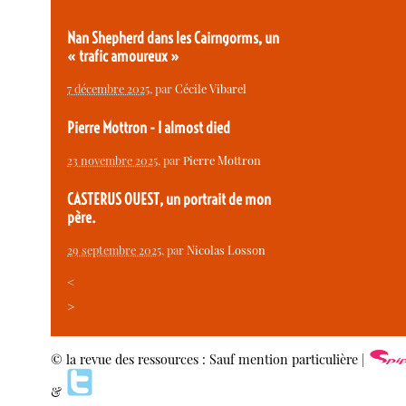
Nan Shepherd dans les Cairngorms, un
« trafic amoureux »
7 décembre 2025
, par
Cécile Vibarel
Pierre Mottron - I almost died
23 novembre 2025
, par
Pierre Mottron
CASTERUS OUEST, un portrait de mon
père.
29 septembre 2025
, par
Nicolas Losson
<
>
© la revue des ressources : Sauf mention particulière |
&