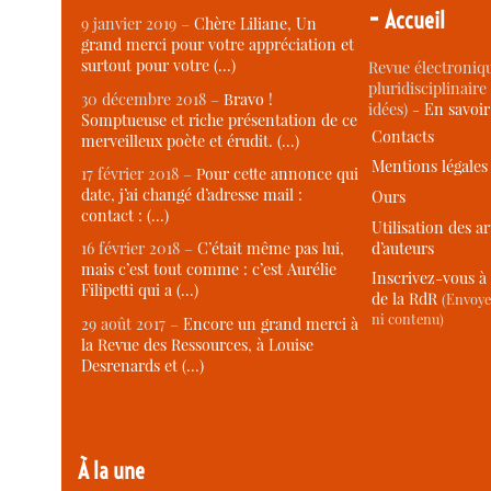
-
Accueil
9 janvier 2019 –
Chère Liliane, Un
grand merci pour votre appréciation et
surtout pour votre (…)
Revue électroniqu
pluridisciplinaire 
30 décembre 2018 –
Bravo !
idées) -
En savoi
Somptueuse et riche présentation de ce
Contacts
merveilleux poète et érudit. (…)
Mentions légales
17 février 2018 –
Pour cette annonce qui
date, j’ai changé d’adresse mail :
Ours
contact : (…)
Utilisation des ar
d’auteurs
16 février 2018 –
C’était même pas lui,
mais c’est tout comme : c’est Aurélie
Inscrivez-vous à 
Filipetti qui a (…)
de la RdR
(Envoye
ni contenu)
29 août 2017 –
Encore un grand merci à
la Revue des Ressources, à Louise
Desrenards et (…)
À la une