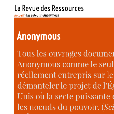
La Revue des Ressources
Accueil
> Les auteurs >
Anonymous
Anonymous
Tous les ouvrages document
Anonymous comme le seul
réellement entrepris sur le
démanteler le projet de l’É
Unis où la secte puissante 
les noeuds du pouvoir. (
Sci