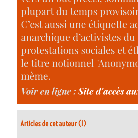
plupart du temps provisoir
C’est aussi une étiquette
anarchique d’activistes d
protestations sociales et é
le titre notionnel "Anonym
mème.
Voir en ligne :
Site d'accès a
Articles de cet auteur (1)