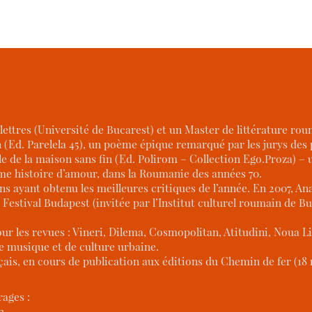
 lettres (Université de Bucarest) et un Master de littérature r
 (Ed. Parelela 45), un poème épique remarqué par les jurys des 
 de la maison sans fin (Ed. Polirom – Collection Ego.Proza) – une
ême histoire d’amour, dans la Roumanie des années 70.
ans ayant obtenu les meilleures critiques de l’année. En 2007, A
 Festival Budapest (invitée par l’Institut culturel roumain de B
our les revues : Vineri, Dilema, Cosmopolitan, Atitudini, Noua L
de musique et de culture urbaine.
çais, en cours de publication aux éditions du Chemin de fer (18 
ages :
3.