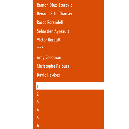
Ramon Diaz-Eterovic
Renaud Schaffhauser
Rocco Rorandelli
Sebastien Ayreault
Victor Hérault
***
Amy Goodman
Christophe Dejours
David Hawkes
1
2
3
4
5
6