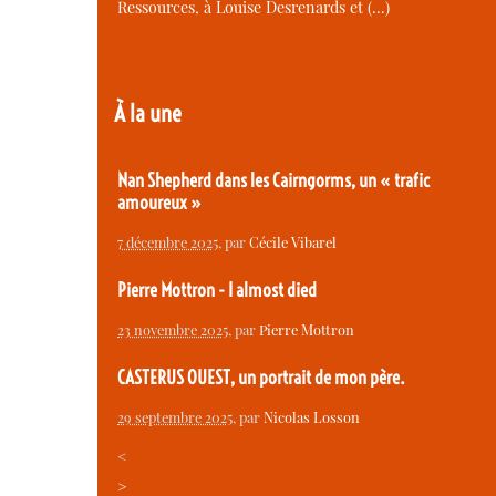
Ressources, à Louise Desrenards et (…)
À la une
Nan Shepherd dans les Cairngorms, un « trafic
amoureux »
7 décembre 2025
, par
Cécile Vibarel
Pierre Mottron - I almost died
23 novembre 2025
, par
Pierre Mottron
CASTERUS OUEST, un portrait de mon père.
29 septembre 2025
, par
Nicolas Losson
<
>