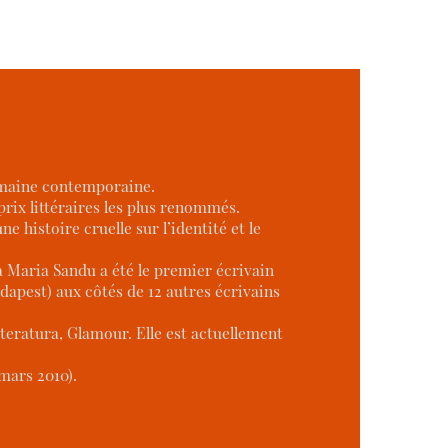
oumaine contemporaine.
prix littéraires les plus renommés.
 histoire cruelle sur l’identité et le
na Maria Sandu a été le premier écrivain
udapest) aux côtés de 12 autres écrivains
iteratura, Glamour. Elle est actuellement
mars 2010).