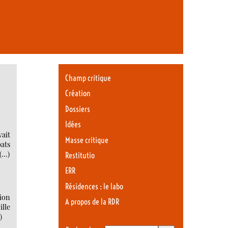
Champ critique
Création
Dossiers
Idées
vait
Masse critique
bats
 (…)
Restitutio
ERR
Résidences : le labo
sion
A propos de la RDR
ille
)