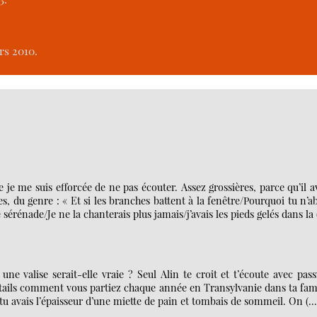
rs 2010.
e je me suis efforcée de ne pas écouter. Assez grossières, parce qu’il a
s, du genre : « Et si les branches battent à la fenêtre/Pourquoi tu n’a
 sérénade/Je ne la chanterais plus jamais/j’avais les pieds gelés dans la
ne valise serait-elle vraie ? Seul Alin te croit et t’écoute avec pas
étails comment vous partiez chaque année en Transylvanie dans ta fam
 tu avais l’épaisseur d’une miette de pain et tombais de sommeil. On (…