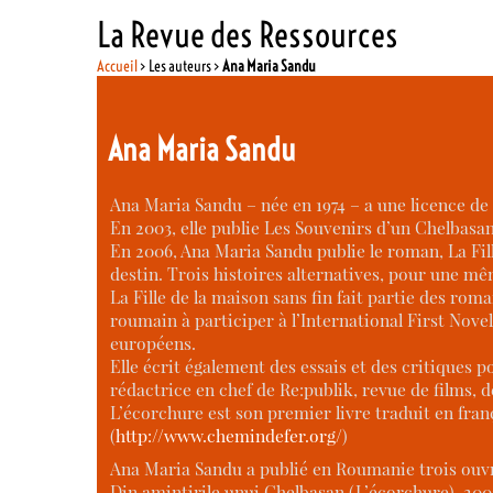
La Revue des Ressources
Accueil
> Les auteurs >
Ana Maria Sandu
Ana Maria Sandu
Ana Maria Sandu – née en 1974 – a une licence de
En 2003, elle publie Les Souvenirs d’un Chelbasan
En 2006, Ana Maria Sandu publie le roman, La Fille
destin. Trois histoires alternatives, pour une m
La Fille de la maison sans fin fait partie des rom
roumain à participer à l’International First Novel
européens.
Elle écrit également des essais et des critiques p
rédactrice en chef de Re:publik, revue de films, 
L’écorchure est son premier livre traduit en fran
(
http://www.chemindefer.org/
)
Ana Maria Sandu a publié en Roumanie trois ouvr
Din amintirile unui Chelbasan (L’écorchure), 200