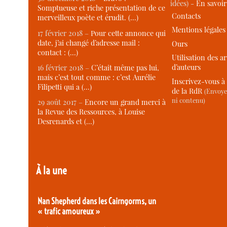
idées) -
En savoi
Somptueuse et riche présentation de ce
Contacts
merveilleux poète et érudit. (…)
Mentions légales
17 février 2018 –
Pour cette annonce qui
date, j’ai changé d’adresse mail :
Ours
contact : (…)
Utilisation des ar
d’auteurs
16 février 2018 –
C’était même pas lui,
mais c’est tout comme : c’est Aurélie
Inscrivez-vous à 
Filipetti qui a (…)
de la RdR
(Envoye
ni contenu)
29 août 2017 –
Encore un grand merci à
la Revue des Ressources, à Louise
Desrenards et (…)
À la une
Nan Shepherd dans les Cairngorms, un
« trafic amoureux »