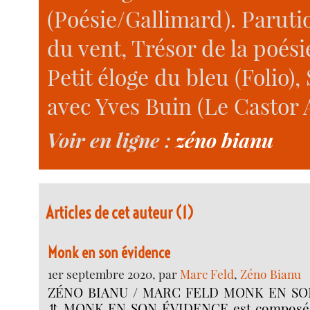
(Poésie/Gallimard). Paruti
du vent, Trésor de la poés
Petit éloge du bleu (Folio),
avec Yves Buin (Le Castor A
Voir en ligne :
zéno bianu
Articles de cet auteur (1)
Monk en son évidence
1er septembre 2020, par
Marc Feld
,
Zéno Bianu
ZÉNO BIANU / MARC FELD MONK EN SO
⥣ MONK EN SON ÉVIDENCE est composé d