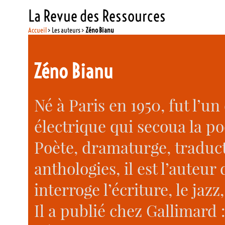
La Revue des Ressources
Accueil
> Les auteurs >
Zéno Bianu
Zéno Bianu
Né à Paris en 1950, fut l’u
électrique qui secoua la po
Poète, dramaturge, traduc
anthologies, il est l’auteu
interroge l’écriture, le jazz,
Il a publié chez Gallimard 