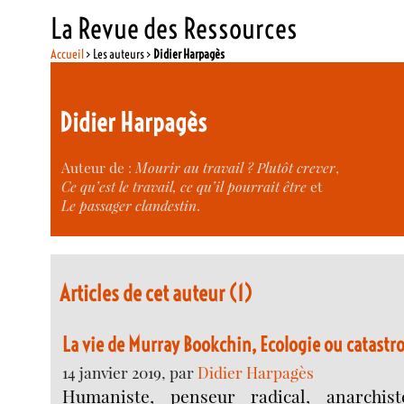
La Revue des Ressources
Accueil
> Les auteurs >
Didier Harpagès
Didier Harpagès
Auteur de :
Mourir au travail ? Plutôt crever
,
Ce qu’est le travail, ce qu’il pourrait être
et
Le passager clandestin
.
Articles de cet auteur (1)
La vie de Murray Bookchin, Ecologie ou catastr
14 janvier 2019, par
Didier Harpagès
Humaniste, penseur radical, anarchist