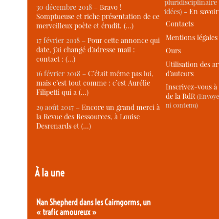
pluridisciplinaire 
30 décembre 2018 –
Bravo !
idées) -
En savoi
Somptueuse et riche présentation de ce
Contacts
merveilleux poète et érudit. (…)
Mentions légales
17 février 2018 –
Pour cette annonce qui
date, j’ai changé d’adresse mail :
Ours
contact : (…)
Utilisation des ar
d’auteurs
16 février 2018 –
C’était même pas lui,
mais c’est tout comme : c’est Aurélie
Inscrivez-vous à 
Filipetti qui a (…)
de la RdR
(Envoye
ni contenu)
29 août 2017 –
Encore un grand merci à
la Revue des Ressources, à Louise
Desrenards et (…)
À la une
Nan Shepherd dans les Cairngorms, un
« trafic amoureux »