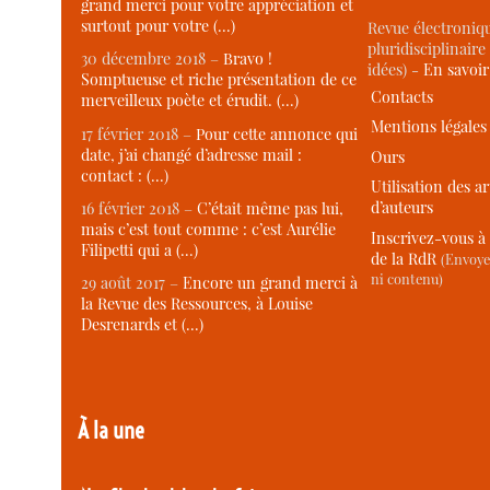
grand merci pour votre appréciation et
surtout pour votre (…)
Revue électroniqu
pluridisciplinaire 
30 décembre 2018 –
Bravo !
idées) -
En savoi
Somptueuse et riche présentation de ce
Contacts
merveilleux poète et érudit. (…)
Mentions légales
17 février 2018 –
Pour cette annonce qui
date, j’ai changé d’adresse mail :
Ours
contact : (…)
Utilisation des ar
d’auteurs
16 février 2018 –
C’était même pas lui,
mais c’est tout comme : c’est Aurélie
Inscrivez-vous à 
Filipetti qui a (…)
de la RdR
(Envoye
ni contenu)
29 août 2017 –
Encore un grand merci à
la Revue des Ressources, à Louise
Desrenards et (…)
À la une