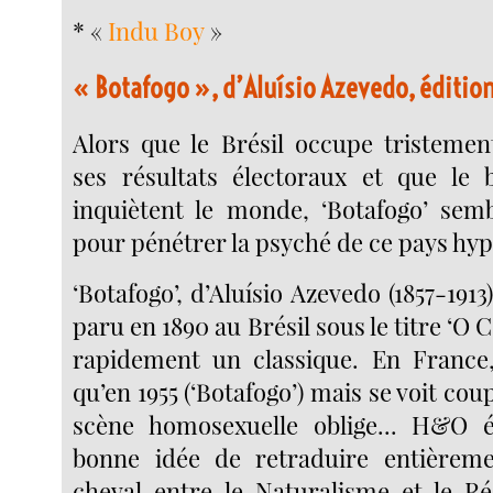
* «
Indu Boy
»
« Botafogo », d’Aluísio Azevedo, éditi
Alors que le Brésil occupe tristement
ses résultats électoraux et que le 
inquiètent le monde, ‘Botafogo’ sembl
pour pénétrer la psyché de ce pays hyp
‘Botafogo’, d’Aluísio Azevedo (1857-1913
paru en 1890 au Brésil sous le titre ‘O 
rapidement un classique. En France, 
qu’en 1955 (‘Botafogo’) mais se voit cou
scène homosexuelle oblige... H&O é
bonne idée de retraduire entière
cheval entre le Naturalisme et le Ré