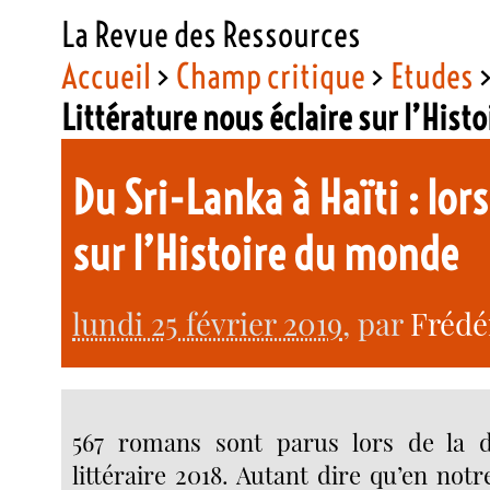
La Revue des Ressources
Accueil
>
Champ critique
>
Etudes
Littérature nous éclaire sur l’Hist
Du Sri-Lanka à Haïti : lor
sur l’Histoire du monde
lundi 25 février 2019
, par
Frédé
567 romans sont parus lors de la d
littéraire 2018. Autant dire qu’en not