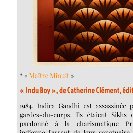
* «
Maître Minuit
»
« Indu Boy », de Catherine Clément, édit
1984, Indira Gandhi est assassinée 
gardes-du-corps. Ils étaient Sikhs 
pardonné à la charismatique Pr
indienne l’assaut de leur sanctuaire 