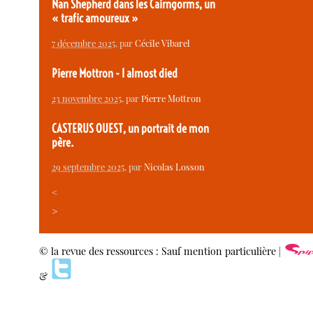
Nan Shepherd dans les Cairngorms, un
« trafic amoureux »
7 décembre 2025
, par
Cécile Vibarel
Pierre Mottron - I almost died
23 novembre 2025
, par
Pierre Mottron
CASTERUS OUEST, un portrait de mon
père.
29 septembre 2025
, par
Nicolas Losson
<
>
© la revue des ressources : Sauf mention particulière |
&