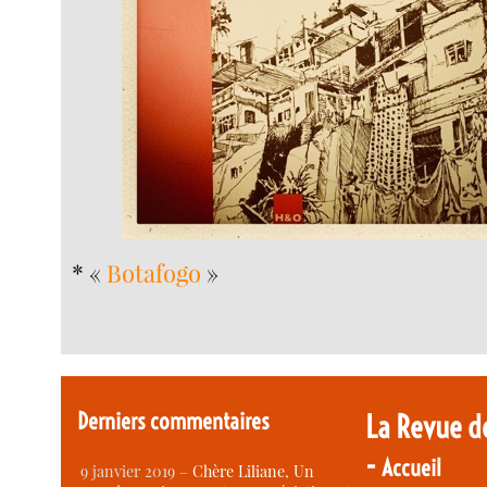
* «
Botafogo
»
Derniers commentaires
La Revue d
-
Accueil
9 janvier 2019 –
Chère Liliane, Un