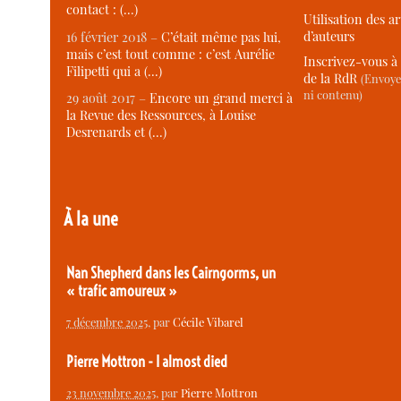
contact : (…)
Utilisation des ar
d’auteurs
16 février 2018 –
C’était même pas lui,
mais c’est tout comme : c’est Aurélie
Inscrivez-vous à 
Filipetti qui a (…)
de la RdR
(Envoye
ni contenu)
29 août 2017 –
Encore un grand merci à
la Revue des Ressources, à Louise
Desrenards et (…)
À la une
Nan Shepherd dans les Cairngorms, un
« trafic amoureux »
7 décembre 2025
, par
Cécile Vibarel
Pierre Mottron - I almost died
23 novembre 2025
, par
Pierre Mottron