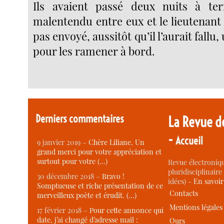
Ils avaient passé deux nuits à te
malentendu entre eux et le lieutenant 
pas envoyé, aussitôt qu’il l’aurait fall
pour les ramener à bord.
Derniers commentaires
La Revue d
-
Accueil
9 janvier 2019 –
Chère Liliane, Un
grand merci pour votre appréciation et
surtout pour votre (…)
Revue électroniqu
pluridisciplinaire 
30 décembre 2018 –
Bravo !
idées) -
En savoi
Somptueuse et riche présentation de ce
Contacts
merveilleux poète et érudit. (…)
Mentions légales
17 février 2018 –
Pour cette annonce qui
date, j’ai changé d’adresse mail :
Ours