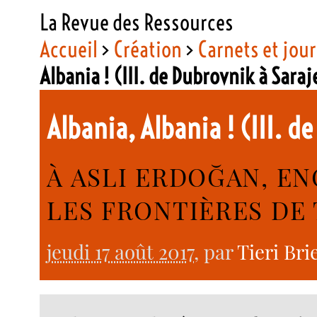
La Revue des Ressources
Accueil
>
Création
>
Carnets et jou
Albania ! (III. de Dubrovnik à Sara
Albania, Albania ! (III. 
À ASLI ERDOĞAN, E
LES FRONTIÈRES DE
jeudi 17 août 2017
, par
Tieri Bri