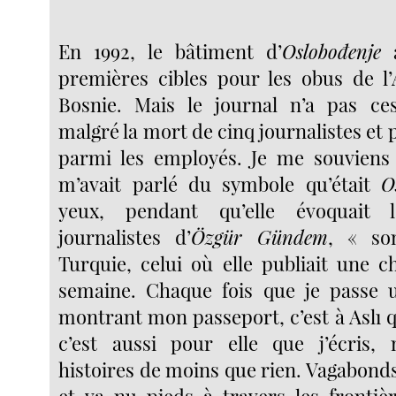
En 1992, le bâtiment d’
Oslobođenje
a
premières cibles pour les obus de l
Bosnie. Mais le journal n’a pas ces
malgré la mort de cinq journalistes et p
parmi les employés. Je me souviens 
m’avait parlé du symbole qu’était
O
yeux, pendant qu’elle évoquait
journalistes d’
Özgür Gündem
, « so
Turquie, celui où elle publiait une 
semaine. Chaque fois que je passe u
montrant mon passeport, c’est à Aslı q
c’est aussi pour elle que j’écris, 
histoires de moins que rien. Vagabond
et va-nu-pieds à travers les frontiè