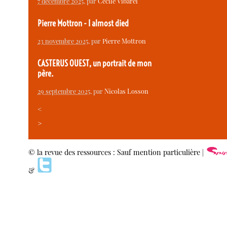
7 décembre 2025
, par
Cécile Vibarel
Pierre Mottron - I almost died
23 novembre 2025
, par
Pierre Mottron
CASTERUS OUEST, un portrait de mon
père.
29 septembre 2025
, par
Nicolas Losson
<
>
© la revue des ressources : Sauf mention particulière |
&