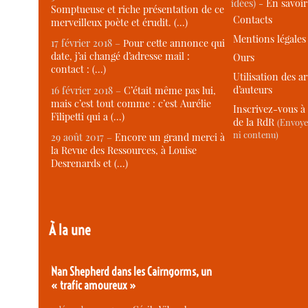
idées) -
En savoi
Somptueuse et riche présentation de ce
Contacts
merveilleux poète et érudit. (…)
Mentions légales
17 février 2018 –
Pour cette annonce qui
date, j’ai changé d’adresse mail :
Ours
contact : (…)
Utilisation des ar
d’auteurs
16 février 2018 –
C’était même pas lui,
mais c’est tout comme : c’est Aurélie
Inscrivez-vous à 
Filipetti qui a (…)
de la RdR
(Envoye
ni contenu)
29 août 2017 –
Encore un grand merci à
la Revue des Ressources, à Louise
Desrenards et (…)
À la une
Nan Shepherd dans les Cairngorms, un
« trafic amoureux »