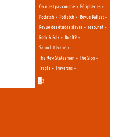
•
•
On n’est pas couché
Périphéries
•
•
•
Potlatch
Potlatch
Revue Ballast
•
•
Revue des études slaves
rezo.net
•
•
Rock & Folk
Rue89
•
Salon littéraire
•
•
The New Statesman
The Slog
•
•
Traçés
Traverses
1
2