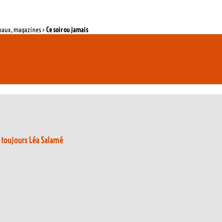
rnaux, magazines >
Ce soir ou jamais
t toujours Léa Salamé