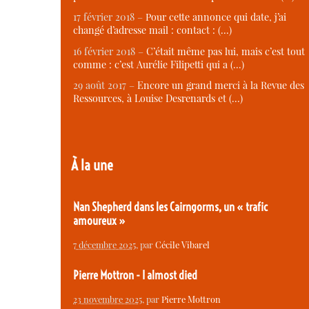
17 février 2018 –
Pour cette annonce qui date, j’ai
changé d’adresse mail : contact : (…)
16 février 2018 –
C’était même pas lui, mais c’est tout
comme : c’est Aurélie Filipetti qui a (…)
29 août 2017 –
Encore un grand merci à la Revue des
Ressources, à Louise Desrenards et (…)
À la une
Nan Shepherd dans les Cairngorms, un « trafic
amoureux »
7 décembre 2025
, par
Cécile Vibarel
Pierre Mottron - I almost died
23 novembre 2025
, par
Pierre Mottron