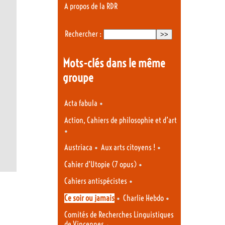
A propos de la RDR
Rechercher :
Mots-clés dans le même
groupe
•
Acta fabula
Action, Cahiers de philosophie et d’art
•
•
•
Austriaca
Aux arts citoyens !
•
Cahier d’Utopie (7 opus)
•
Cahiers antispécistes
•
•
Ce soir ou jamais
Charlie Hebdo
Comités de Recherches Linguistiques
de Vincennes
•