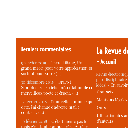
Derniers commentaires
La Revue d
-
Accueil
9 janvier 2019 –
Chère Liliane, Un
grand merci pour votre appréciation et
surtout pour votre (…)
Revue électroniqu
pluridisciplinaire 
30 décembre 2018 –
Bravo !
idées) -
En savoi
Somptueuse et riche présentation de ce
Contacts
merveilleux poète et érudit. (…)
Mentions légales
17 février 2018 –
Pour cette annonce qui
date, j’ai changé d’adresse mail :
Ours
contact : (…)
Utilisation des ar
d’auteurs
16 février 2018 –
C’était même pas lui,
mais c’est tout comme : c’est Aurélie