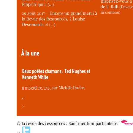
Inscrivez-vous à 
Filipetti qui a (…)
de la RdR
(Envoye
ni contenu)
29 août 2017 –
Encore un grand merci à
la Revue des Ressources, à Louise
Desrenards et (…)
À la une
Deux poètes chamans : Ted Hughes et
Kenneth White
6 novembre 2022
, par
Michèle Duclos
<
>
© la revue des ressources : Sauf mention particulière |