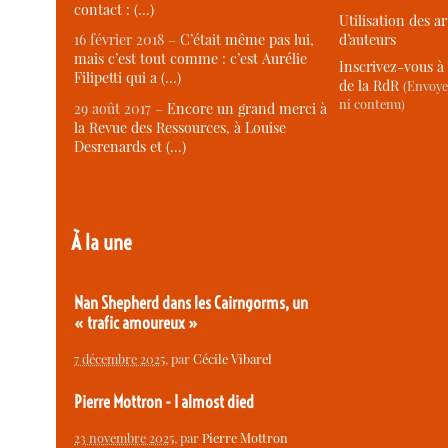
contact : (…)
Utilisation des ar
d’auteurs
16 février 2018 –
C’était même pas lui,
mais c’est tout comme : c’est Aurélie
Inscrivez-vous à 
Filipetti qui a (…)
de la RdR
(Envoye
ni contenu)
29 août 2017 –
Encore un grand merci à
la Revue des Ressources, à Louise
Desrenards et (…)
À la une
Nan Shepherd dans les Cairngorms, un
« trafic amoureux »
7 décembre 2025
, par
Cécile Vibarel
Pierre Mottron - I almost died
23 novembre 2025
, par
Pierre Mottron