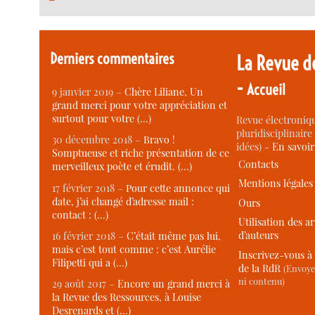
Derniers commentaires
La Revue d
-
Accueil
9 janvier 2019 –
Chère Liliane, Un
grand merci pour votre appréciation et
surtout pour votre (…)
Revue électroniqu
pluridisciplinaire 
30 décembre 2018 –
Bravo !
idées) -
En savoi
Somptueuse et riche présentation de ce
Contacts
merveilleux poète et érudit. (…)
Mentions légales
17 février 2018 –
Pour cette annonce qui
date, j’ai changé d’adresse mail :
Ours
contact : (…)
Utilisation des ar
d’auteurs
16 février 2018 –
C’était même pas lui,
mais c’est tout comme : c’est Aurélie
Inscrivez-vous à 
Filipetti qui a (…)
de la RdR
(Envoye
ni contenu)
29 août 2017 –
Encore un grand merci à
la Revue des Ressources, à Louise
Desrenards et (…)