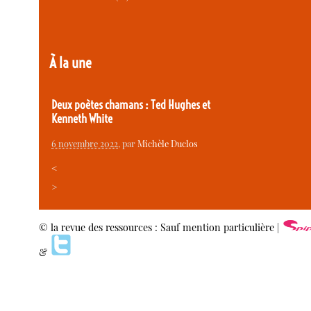
À la une
Deux poètes chamans : Ted Hughes et
Kenneth White
6 novembre 2022
, par
Michèle Duclos
<
>
© la revue des ressources : Sauf mention particulière |
&