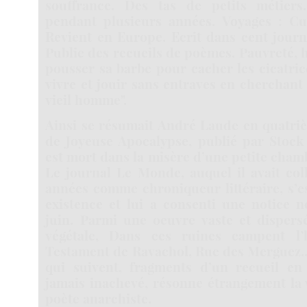
souffrance. Des tas de petits métiers
pendant plusieurs années. Voyages : Cuba
Revient en Europe. Ecrit dans cent journ
Publie des recueils de poèmes. Pauvreté, h
pousser sa barbe pour cacher les cicatrice
vivre et jouir sans entraves en cherchant 
vieil homme".
Ainsi se résumait André Laude en quatri
de Joyeuse Apocalypse, publié par Stock 
est mort dans la misère d’une petite chamb
Le journal Le Monde, auquel il avait col
années comme chroniqueur littéraire, s’e
existence et lui a consenti une notice n
juin. Parmi une oeuvre vaste et dispers
végétale, Dans ces ruines campent l
Testament de Ravachol, Rue des Merguez..
qui suivent, fragments d’un recueil en
jamais inachevé, résonne étrangement la
poète anarchiste.