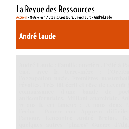
La Revue des Ressources
Accueil
> Mots-clés > Auteurs, Créateurs, Chercheurs >
André Laude
André Laude
André Laude : Famille ouvrière. Exilé à Pa
tard avec la terre-mère : l’Occita
l’occupation nazie. Premières masturbat
révoltes. Très tôt écrit et rêve de devenir 
connaissance d’une bande de poèt
anticonformistes. Militant anarchiste. Au
17 ans le cri fameux : "A nous deux P
l’écho : "Pauvre con". Apprend difficile
l’amour. Rencontre André Breton, Be
quelques autres "phares". Guerre d’Alg