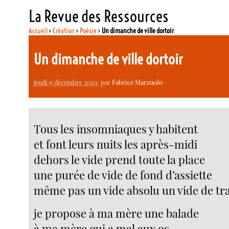
La Revue des Ressources
Accueil
>
Création
>
Poésie
>
Un dimanche de ville dortoir
Un dimanche de ville dortoir
jeudi 9 décembre 2010
, par
Fabrice Marzuolo
Tous les insomniaques y habitent
et font leurs nuits les après-midi
dehors le vide prend toute la place
une purée de vide de fond d’assiette
même pas un vide absolu un vide de tra
je propose à ma mère une balade
à ma mère qui a mal aux os