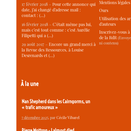
Mentions légales
17 février 2018 –
Pour cette annonce qui
date, j’ai changé d’adresse mail :
Ours
contact : (…)
Utilisation des ar
d’auteurs
16 février 2018 –
C’était même pas lui,
mais c’est tout comme : c’est Aurélie
Inscrivez-vous à 
Filipetti qui a (…)
de la RdR
(Envoye
ni contenu)
29 août 2017 –
Encore un grand merci à
la Revue des Ressources, à Louise
Desrenards et (…)
À la une
Nan Shepherd dans les Cairngorms, un
« trafic amoureux »
7 décembre 2025
, par
Cécile Vibarel
Pierre Mottron - I almost died