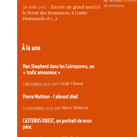
ni contenu)
29 août 2017 –
Encore un grand merci à
la Revue des Ressources, à Louise
Desrenards et (…)
À la une
Nan Shepherd dans les Cairngorms, un
« trafic amoureux »
7 décembre 2025
, par
Cécile Vibarel
Pierre Mottron - I almost died
23 novembre 2025
, par
Pierre Mottron
CASTERUS OUEST, un portrait de mon
père.