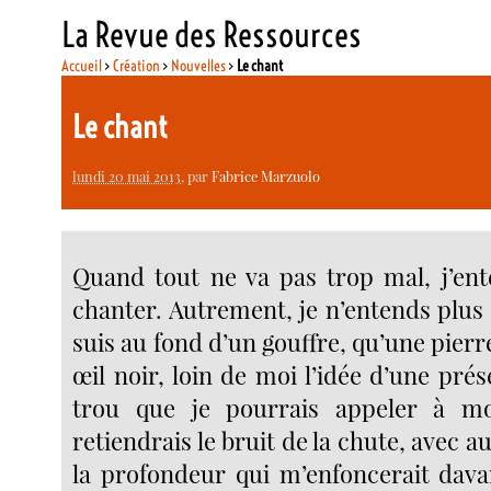
La Revue des Ressources
Accueil
>
Création
>
Nouvelles
>
Le chant
Le chant
lundi 20 mai 2013
, par
Fabrice Marzuolo
Quand tout ne va pas trop mal, j’ent
chanter. Autrement, je n’entends plus
suis au fond d’un gouffre, qu’une pier
œil noir, loin de moi l’idée d’une pr
trou que je pourrais appeler à m
retiendrais le bruit de la chute, avec au
la profondeur qui m’enfoncerait dava