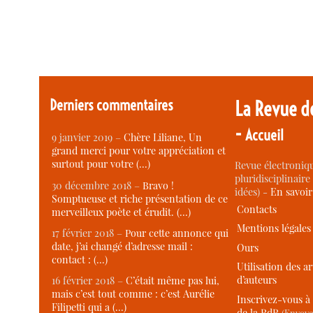
Derniers commentaires
La Revue d
-
Accueil
9 janvier 2019 –
Chère Liliane, Un
grand merci pour votre appréciation et
surtout pour votre (…)
Revue électroniqu
pluridisciplinaire 
30 décembre 2018 –
Bravo !
idées) -
En savoi
Somptueuse et riche présentation de ce
Contacts
merveilleux poète et érudit. (…)
Mentions légales
17 février 2018 –
Pour cette annonce qui
date, j’ai changé d’adresse mail :
Ours
contact : (…)
Utilisation des ar
d’auteurs
16 février 2018 –
C’était même pas lui,
mais c’est tout comme : c’est Aurélie
Inscrivez-vous à 
Filipetti qui a (…)
de la RdR
(Envoye