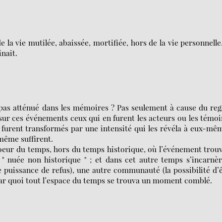
e la vie mutilée, abaissée, mortifiée, hors de la vie personnelle
inait.
l pas atténué dans les mémoires ? Pas seulement à cause du re
ur ces événements ceux qui en furent les acteurs ou les témoi
 furent transformés par une intensité qui les révéla à eux-mê
même suffirent.
coeur du temps, hors du temps historique, où l’événement trou
 nuée non historique " ; et dans cet autre temps s’incarnèr
e puissance de refus), une autre communauté (la possibilité d’
 par quoi tout l’espace du temps se trouva un moment comblé.