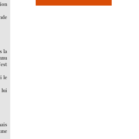
tion
onde
s la
onnu
’est
i le
 lui
mais
’une