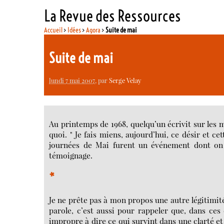
La Revue des Ressources
Accueil
>
Idées
>
Agora
>
Suite de mai
Suite de mai
lundi 7 mai 2007
, par
Serge Velay
Au printemps de 1968, quelqu’un écrivit sur les m
quoi. " Je fais miens, aujourd’hui, ce désir et c
journées de Mai furent un événement dont on
témoignage.
*
Je ne prête pas à mon propos une autre légitimité 
parole, c’est aussi pour rappeler que, dans ces c
impropre à dire ce qui survint dans une clarté et