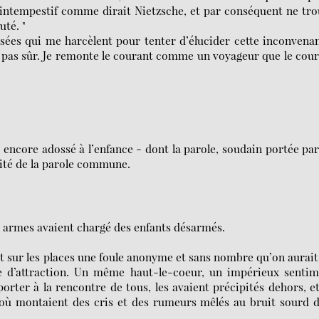
, intempestif comme dirait Nietzsche, et par conséquent ne tr
uté. "
nsées qui me harcèlent pour tenter d’élucider cette inconvena
st pas sûr. Je remonte le courant comme un voyageur que le cou
ncore adossé à l’enfance - dont la parole, soudain portée pa
rité de la parole commune.
en armes avaient chargé des enfants désarmés.
t sur les places une foule anonyme et sans nombre qu’on aurait
e d’attraction. Un même haut-le-coeur, un impérieux sentim
orter à la rencontre de tous, les avaient précipités dehors, et
où montaient des cris et des rumeurs mêlés au bruit sourd 