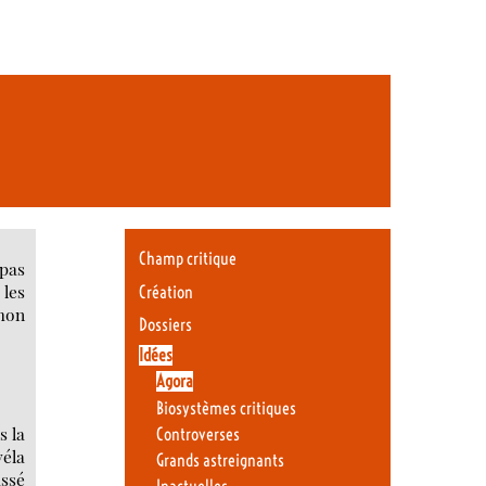
Champ critique
 pas
 les
Création
mon
Dossiers
Idées
Agora
Biosystèmes critiques
s la
Controverses
véla
Grands astreignants
assé