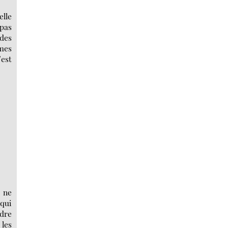
elle
 pas
 des
mmes
’est
e ne
 qui
rdre
 les