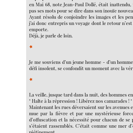
en Mai 68, note Jean-Paul Dollé, était inattendu
pas ses mots pour se dire dans son inouïe nouvea
Ayant résolu de conjoindre les images et les pe
j’ai donc entrepris un voyage dont le retour n’e
emporte.
Déjà, je parle de loin.
*
Je me souviens d’un jeune homme - d’un homme e
défi insolent, se confondit un moment avec la vé
*
La veille, jusque tard dans la nuit, des hommes 
" Halte à la répression ! Libérez nos camarades ! "
Maintenant les rues déversaient sur les avenues e
mue par la fièvre et par une mystérieuse forc
d’offuscation et la nécessité pour chacun de se p
s’étaient rassemblés. C’était comme une mer d’
piétinement.