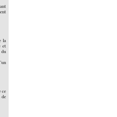
tant
rent
e la
e et
 du
’un
e ce
t de