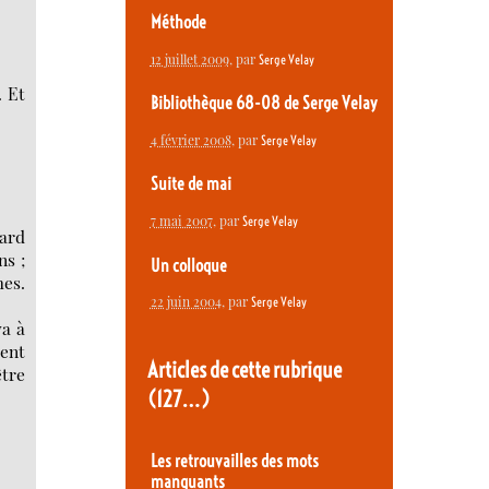
Méthode
12 juillet 2009
, par
Serge Velay
. Et
Bibliothèque 68-08 de Serge Velay
4 février 2008
, par
Serge Velay
Suite de mai
7 mai 2007
, par
Serge Velay
gard
ns ;
Un colloque
mes.
22 juin 2004
, par
Serge Velay
va à
ent
Articles de cette rubrique
être
(127…)
Les retrouvailles des mots
manquants