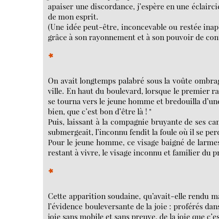
apaiser une discordance, j’espère en une éclaircie
de mon esprit.
(Une idée peut-être, inconcevable ou restée inap
grâce à son rayonnement et à son pouvoir de con
*
On avait longtemps palabré sous la voûte ombragé
ville. En haut du boulevard, lorsque le premier r
se tourna vers le jeune homme et bredouilla d’une
bien, que c’est bon d’être là ! "
Puis, laissant à la compagnie bruyante de ses ca
submergeait, l’inconnu fendit la foule où il se perd
Pour le jeune homme, ce visage baigné de larmes e
restant à vivre, le visage inconnu et familier du 
*
Cette apparition soudaine, qu’avait-elle rendu ma
l’évidence bouleversante de la joie : proférés da
joie sans mobile et sans preuve, de la joie que c’est