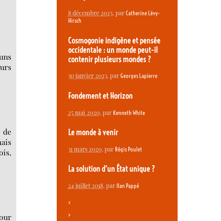
8 décembre 2023
, par
Catherine Lévy-
Hirsch
Cosmogonie indigène et pensée
occidentale : un monde peut-il
-uns
contenir plusieurs mondes ?
eurs
30 janvier 2023
, par
Georges Lapierre
Fondement et Horizon
25 mai 2020
, par
Kenneth White
g de
Le monde à venir
mais
31 mars 2020
, par
Régis Poulet
ois,
La solution d’un État unique ?
24 juillet 2018
, par
Ilan Pappé
<
>
our