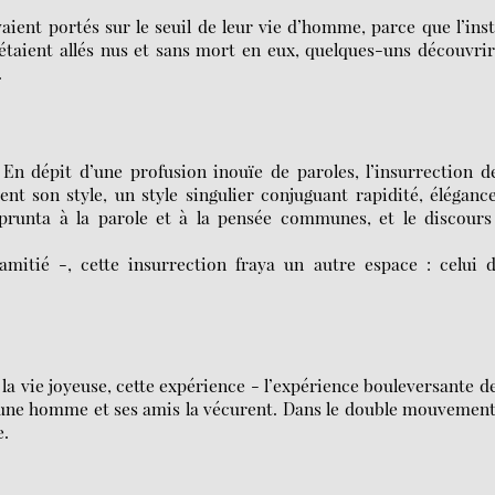
aient portés sur le seuil de leur vie d’homme, parce que l’ins
s étaient allés nus et sans mort en eux, quelques-uns découvri
.
En dépit d’une profusion inouïe de paroles, l’insurrection d
t son style, un style singulier conjuguant rapidité, éléganc
prunta à la parole et à la pensée communes, et le discours
mitié -, cette insurrection fraya un autre espace : celui d
la vie joyeuse, cette expérience - l’expérience bouleversante d
jeune homme et ses amis la vécurent. Dans le double mouvemen
e.