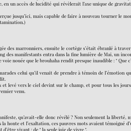
, en un accès de lucidité qui révèlerait l’axe unique de gravita
erçue jusqu’ici, mais capable de faire à nouveau tourner le m
tamination.)
e des marronniers, ensuite le cortège s’était ébranlé à traver
ang des manifestants entra dans la fine lumière de Mai, un inc
 voie nouée que le brouhaha rendit presque inaudible : " Que c
marades celui qu’il venait de prendre à témoin de l’émotion qu
it.
t levé vers le ciel devint sur le champ, et pour tous les jours
premier venu.
nifeste, qu’avait-elle donc révélé ? Non seulement la liberté, 
ns la honte et l’exaltation, ces pauvres mots avaient témoigné d
 d’être vivant : de " la seule joie de vivre ".