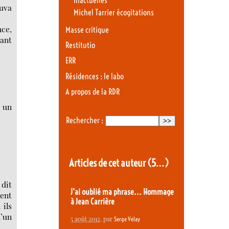
Inactuelles
ouva
Michel Tarrier écogitations
nce,
Masse critique
rant
Restitutio
ERR
Résidences : le labo
A propos de la RDR
r un
Rechercher :
Articles de cet auteur
(5…)
 dit
J’ai oublié ma phrase... Hommage
ent
à Jean Carrière
 ils
d’un
5 août 2012
, par
Serge Velay