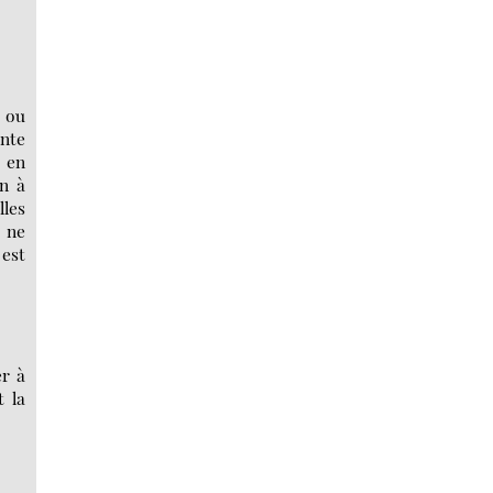
e ou
ante
" en
on à
lles
r ne
 est
er à
t la