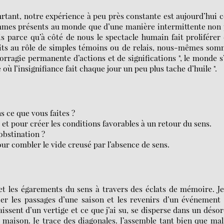
rtant, notre expérience à peu près constante est aujourd’hui c
mmes présents au monde que d’une manière intermittente non
parce qu’à côté de nous le spectacle humain fait proliférer
duits au rôle de simples témoins ou de relais, nous-mêmes so
orragie permanente d’actions et de significations ", le monde s
ù l’insignifiance fait chaque jour un peu plus tache d’huile ".
 ce que vous faites ?
 et pour créer les conditions favorables à un retour du sens.
obstination ?
our combler le vide creusé par l’absence de sens.
 et les égarements du sens à travers des éclats de mémoire. J
er les passages d’une saison et les revenirs d’un événement
ssent d’un vertige et ce que j’ai su, se disperse dans un déso
de maison. Je trace des diagonales. J’assemble tant bien que mal