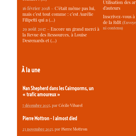
Utilisation des ar
d’auteurs
16 février 2018 –
C’était même pas lui,
mais c’est tout comme : c’est Aurélie
Inscrivez-vous à 
Filipetti qui a (…)
de la RdR
(Envoye
ni contenu)
29 août 2017 –
Encore un grand merci à
la Revue des Ressources, à Louise
Desrenards et (…)
À la une
Nan Shepherd dans les Cairngorms, un
« trafic amoureux »
7 décembre 2025
, par
Cécile Vibarel
Pierre Mottron - I almost died
23 novembre 2025
, par
Pierre Mottron