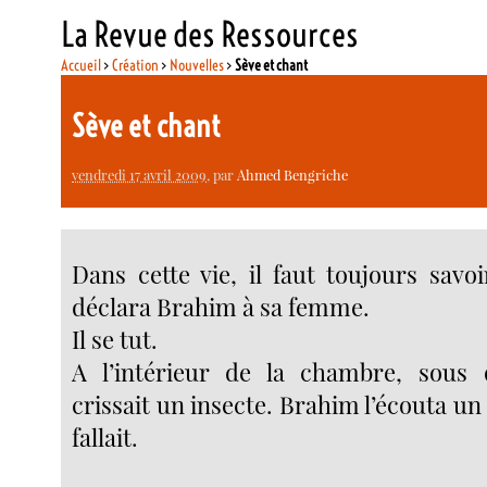
La Revue des Ressources
Accueil
>
Création
>
Nouvelles
>
Sève et chant
Sève et chant
vendredi 17 avril 2009
, par
Ahmed Bengriche
Dans cette vie, il faut toujours savo
déclara Brahim à sa femme.
Il se tut.
A l’intérieur de la chambre, sous
crissait un insecte. Brahim l’écouta un 
fallait.