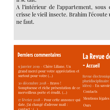
A l’intérieur de l’appartement, sous
crisse le vieil insecte. Brahim l’écoute
ne faut.
Derniers commentaires
La Revue d
-
Accueil
9 janvier 2019 –
Chère Liliane, Un
grand merci pour votre appréciation et
surtout pour votre (…)
Revue électroniqu
pluridisciplinaire 
30 décembre 2018 –
Bravo !
idées) -
En savoi
Somptueuse et riche présentation de ce
Contacts
merveilleux poète et érudit. (…)
Mentions légales
17 février 2018 –
Pour cette annonce qui
date, j’ai changé d’adresse mail :
Ours
contact : (…)