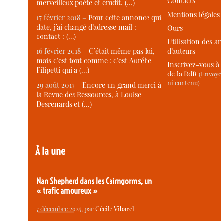
Contacts
merveilleux poète et érudit. (…)
Mentions légales
17 février 2018 –
Pour cette annonce qui
date, j’ai changé d’adresse mail :
Ours
contact : (…)
Utilisation des ar
d’auteurs
16 février 2018 –
C’était même pas lui,
mais c’est tout comme : c’est Aurélie
Inscrivez-vous à 
Filipetti qui a (…)
de la RdR
(Envoye
ni contenu)
29 août 2017 –
Encore un grand merci à
la Revue des Ressources, à Louise
Desrenards et (…)
À la une
Nan Shepherd dans les Cairngorms, un
« trafic amoureux »
7 décembre 2025
, par
Cécile Vibarel