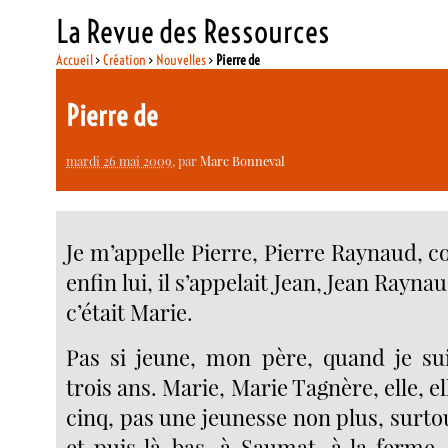
La Revue des Ressources
Accueil
>
Création
>
Nouvelles
>
Pierre de
Pierre de
mardi 26 mai 2009
, par
Marc Bonneval
Je m’appelle Pierre, Pierre Raynaud,
enfin lui, il s’appelait Jean, Jean Rayna
c’était Marie.
Pas si jeune, mon père, quand je su
trois ans. Marie, Marie Tagnère, elle, el
cinq, pas une jeunesse non plus, surto
et puis là-bas, à Saumat, à la ferme. 