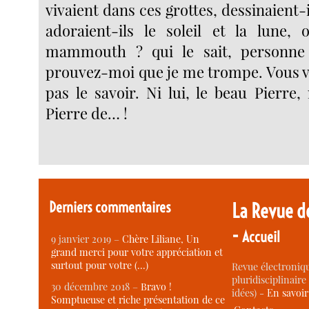
vivaient dans ces grottes, dessinaient-i
adoraient-ils le soleil et la lune, 
mammouth ? qui le sait, personne
prouvez-moi que je me trompe. Vous v
pas le savoir. Ni lui, le beau Pierre,
Pierre de… !
Derniers commentaires
La Revue d
-
Accueil
9 janvier 2019 –
Chère Liliane, Un
grand merci pour votre appréciation et
surtout pour votre (…)
Revue électroniqu
pluridisciplinaire 
30 décembre 2018 –
Bravo !
idées) -
En savoi
Somptueuse et riche présentation de ce