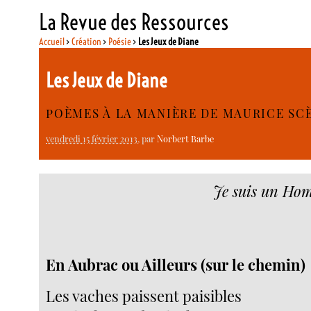
La Revue des Ressources
Accueil
>
Création
>
Poésie
>
Les Jeux de Diane
Les Jeux de Diane
POÈMES À LA MANIÈRE DE MAURICE SC
vendredi 15 février 2013
, par
Norbert Barbe
Je suis un Hom
En Aubrac ou Ailleurs (sur le chemin)
Les vaches paissent paisibles