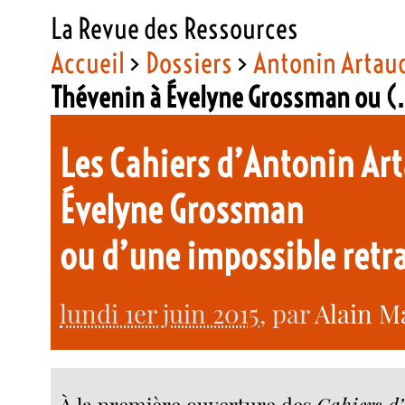
La Revue des Ressources
Accueil
>
Dossiers
>
Antonin Artau
Thévenin à Évelyne Grossman ou 
Les Cahiers d’Antonin Art
Évelyne Grossman
ou d’une impossible retr
lundi 1er juin 2015
, par
Alain M
À la première ouverture des
Cahiers d’