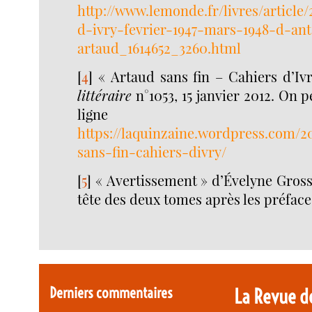
http://www.lemonde.fr/livres/article/
d-ivry-fevrier-1947-mars-1948-d-an
artaud_1614652_3260.html
[
4
]
« Artaud sans fin – Cahiers d’Iv
littéraire
n°1053, 15 janvier 2012. On pe
ligne 
https://laquinzaine.wordpress.com/20
sans-fin-cahiers-divry/
[
5
]
« Avertissement » d’Évelyne Gros
tête des deux tomes après les préface
Derniers commentaires
La Revue d