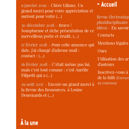
-
Accueil
9 janvier 2019 –
Chère Liliane, Un
grand merci pour votre appréciation et
surtout pour votre (…)
Revue électroniqu
pluridisciplinaire 
30 décembre 2018 –
Bravo !
idées) -
En savoi
Somptueuse et riche présentation de ce
Contacts
merveilleux poète et érudit. (…)
Mentions légales
17 février 2018 –
Pour cette annonce qui
date, j’ai changé d’adresse mail :
Ours
contact : (…)
Utilisation des ar
d’auteurs
16 février 2018 –
C’était même pas lui,
mais c’est tout comme : c’est Aurélie
Inscrivez-vous à 
Filipetti qui a (…)
de la RdR
(Envoye
ni contenu)
29 août 2017 –
Encore un grand merci à
la Revue des Ressources, à Louise
Desrenards et (…)
À la une