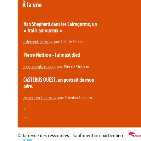
À la une
Nan Shepherd dans les Cairngorms, un
« trafic amoureux »
7 décembre 2025
, par
Cécile Vibarel
Pierre Mottron - I almost died
23 novembre 2025
, par
Pierre Mottron
CASTERUS OUEST, un portrait de mon
père.
29 septembre 2025
, par
Nicolas Losson
<
>
© la revue des ressources : Sauf mention particulière |