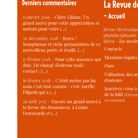
Derniers commentaires
La Revue d
-
Accueil
9 janvier 2019 –
Chère Liliane, Un
grand merci pour votre appréciation et
surtout pour votre (…)
Revue électroniqu
pluridisciplinaire 
30 décembre 2018 –
Bravo !
idées) -
En savoi
Somptueuse et riche présentation de ce
Contacts
merveilleux poète et érudit. (…)
Mentions légales
17 février 2018 –
Pour cette annonce qui
date, j’ai changé d’adresse mail :
Ours
contact : (…)
Utilisation des ar
d’auteurs
16 février 2018 –
C’était même pas lui,
mais c’est tout comme : c’est Aurélie
Inscrivez-vous à 
Filipetti qui a (…)
de la RdR
(Envoye
ni contenu)
29 août 2017 –
Encore un grand merci à
la Revue des Ressources, à Louise
Desrenards et (…)