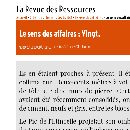
La Revue des Ressources
Accueil
>
Création
>
Romans (extraits)
>
Le sens des affaires
>
Le sens des affai
Le sens des affaires : Vingt.
samedi 22 mai 2010
, par
Rodolphe Christin
Ils en étaient proches à présent. Il ét
collimateur. Deux-cents mètres à vol 
de tôle sur des murs de pierre. Cert
avaient été récemment consolidés, on 
de ciment, neufs et gris, entre les blocs
Le Pic de l’Etincelle projetait son om
du Loup sans parvenir à l’enlever aux 