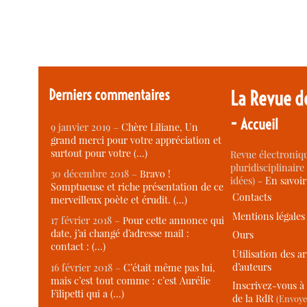
Derniers commentaires
La Revue d
-
Accueil
9 janvier 2019 –
Chère Liliane, Un
grand merci pour votre appréciation et
surtout pour votre (…)
Revue électroniqu
pluridisciplinaire 
30 décembre 2018 –
Bravo !
idées) -
En savoi
Somptueuse et riche présentation de ce
Contacts
merveilleux poète et érudit. (…)
Mentions légales
17 février 2018 –
Pour cette annonce qui
date, j’ai changé d’adresse mail :
Ours
contact : (…)
Utilisation des ar
d’auteurs
16 février 2018 –
C’était même pas lui,
mais c’est tout comme : c’est Aurélie
Inscrivez-vous à 
Filipetti qui a (…)
de la RdR
(Envoye