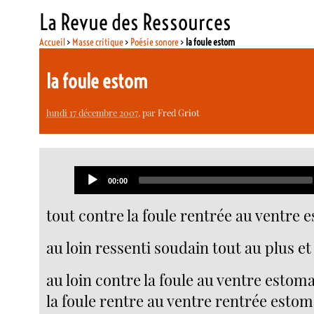
La Revue des Ressources
Accueil
>
Masse critique
>
Poésie sonore
>
la foule estom
la foule estom
lundi 17 décembre 2007
, par
Fred Griot
Audio
Current
00:00
Player
time
tout contre la foule rentrée au ventre
au loin ressenti soudain tout au plus e
au loin contre la foule au ventre esto
la foule rentre au ventre rentrée esto