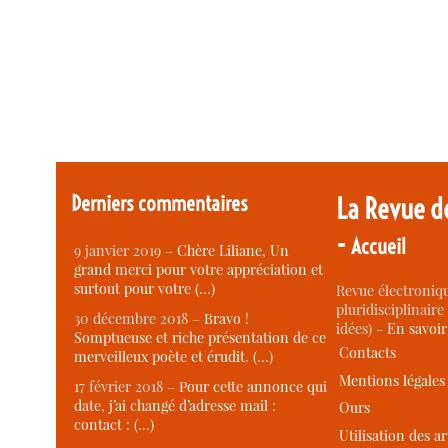
Derniers commentaires
La Revue d
-
Accueil
9 janvier 2019 –
Chère Liliane, Un
grand merci pour votre appréciation et
surtout pour votre (…)
Revue électroniqu
pluridisciplinaire 
30 décembre 2018 –
Bravo !
idées) -
En savoi
Somptueuse et riche présentation de ce
Contacts
merveilleux poète et érudit. (…)
Mentions légales
17 février 2018 –
Pour cette annonce qui
date, j’ai changé d’adresse mail :
Ours
contact : (…)
Utilisation des ar