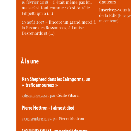
d’auteurs
16 février 2018 –
C’était même pas lui,
mais c’est tout comme : c’est Aurélie
Inscrivez-vous à 
Filipetti qui a (…)
de la RdR
(Envoye
ni contenu)
29 août 2017 –
Encore un grand merci à
la Revue des Ressources, à Louise
Desrenards et (…)
À la une
Nan Shepherd dans les Cairngorms, un
« trafic amoureux »
7 décembre 2025
, par
Cécile Vibarel
Pierre Mottron - I almost died
23 novembre 2025
, par
Pierre Mottron