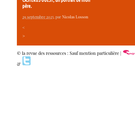
CASTERUS OUEST, un portrait de mon
père.
29 septembre 2025
, par
Nicolas Losson
<
>
© la revue des ressources : Sauf mention particulière |
&