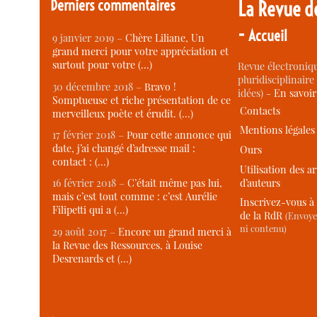
Derniers commentaires
La Revue d
-
Accueil
9 janvier 2019 –
Chère Liliane, Un
grand merci pour votre appréciation et
surtout pour votre (…)
Revue électroniqu
pluridisciplinaire 
30 décembre 2018 –
Bravo !
idées) -
En savoi
Somptueuse et riche présentation de ce
Contacts
merveilleux poète et érudit. (…)
Mentions légales
17 février 2018 –
Pour cette annonce qui
date, j’ai changé d’adresse mail :
Ours
contact : (…)
Utilisation des ar
d’auteurs
16 février 2018 –
C’était même pas lui,
mais c’est tout comme : c’est Aurélie
Inscrivez-vous à 
Filipetti qui a (…)
de la RdR
(Envoye
ni contenu)
29 août 2017 –
Encore un grand merci à
la Revue des Ressources, à Louise
Desrenards et (…)