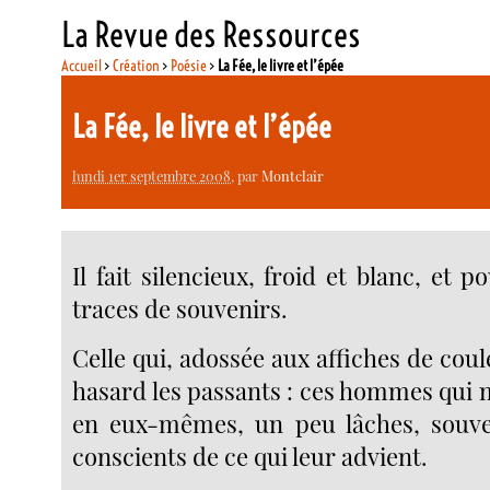
La Revue des Ressources
Accueil
>
Création
>
Poésie
>
La Fée, le livre et l’épée
La Fée, le livre et l’épée
lundi 1er septembre 2008
, par
Montclair
Il fait silencieux, froid et blanc, et p
traces de souvenirs.
Celle qui, adossée aux affiches de coul
hasard les passants : ces hommes qui 
en eux-mêmes, un peu lâches, souve
conscients de ce qui leur advient.