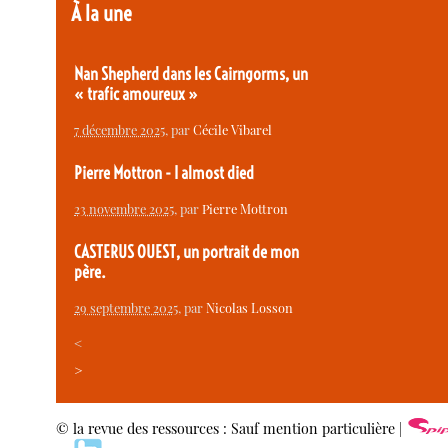
À la une
Nan Shepherd dans les Cairngorms, un
« trafic amoureux »
7 décembre 2025
, par
Cécile Vibarel
Pierre Mottron - I almost died
23 novembre 2025
, par
Pierre Mottron
CASTERUS OUEST, un portrait de mon
père.
29 septembre 2025
, par
Nicolas Losson
<
>
© la revue des ressources : Sauf mention particulière |