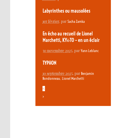
Labyrinthes ou mausolées
1er février
, par
Sacha Zamka
En écho au recueil de Lionel
Marchetti, KYōTO – en un éclair
30 novembre 2025
, par
Yann Leblanc
TYPHON
10 septembre 2025
, par
Benjamin
,
Bondonneau
Lionel Marchetti
<
>