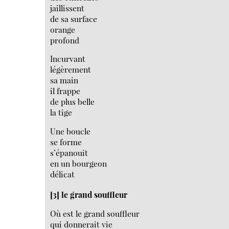
jaillissent
de sa surface
orange
profond
Incurvant
légèrement
sa main
il frappe
de plus belle
la tige
Une boucle
se forme
s’épanouit
en un bourgeon
délicat
[3] le grand souffleur
Où est le grand souffleur
qui donnerait vie