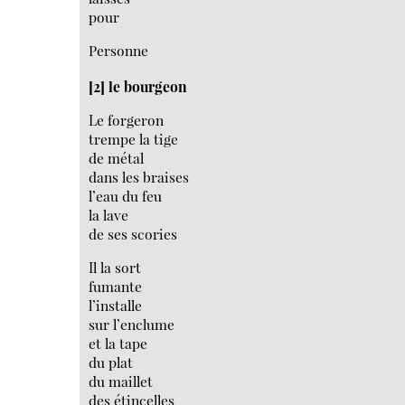
pour
Personne
[2] le bourgeon
Le forgeron
trempe la tige
de métal
dans les braises
l’eau du feu
la lave
de ses scories
Il la sort
fumante
l’installe
sur l’enclume
et la tape
du plat
du maillet
des étincelles