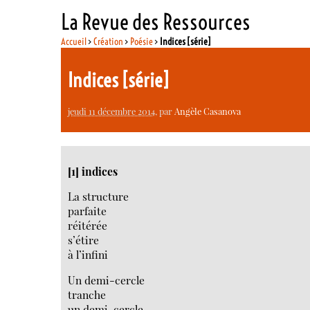
La Revue des Ressources
Accueil
>
Création
>
Poésie
>
Indices [série]
Indices [série]
jeudi 11 décembre 2014
, par
Angèle Casanova
[1] indices
La structure
parfaite
réitérée
s’étire
à l’infini
Un demi-cercle
tranche
un demi-cercle