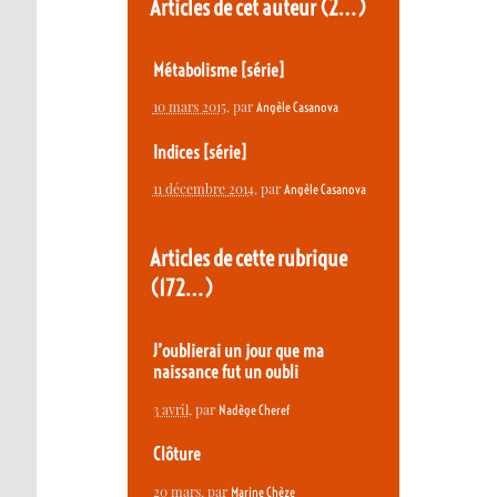
Articles de cet auteur
(2…)
Métabolisme [série]
10 mars 2015
, par
Angèle Casanova
Indices [série]
11 décembre 2014
, par
Angèle Casanova
Articles de cette rubrique
(172…)
J’oublierai un jour que ma
naissance fut un oubli
3 avril
, par
Nadège Cheref
Clôture
20 mars
, par
Marine Chèze