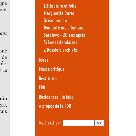
 que
Littérature et folie
’ont
Marguerite Duras
Océan indien
Romantisme allemand
vous
Sarajevo - 20 ans après
Scènes islandaises
Z Dossiers archivés
joué
é de
Idées
iée.
Masse critique
e la
Restitutio
ERR
Résidences : le labo
afin
re,
A propos de la RDR
vais
Rechercher :