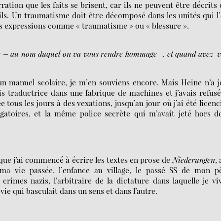
arration que les faits se brisent, car ils ne peuvent être décrits
ails. Un traumatisme doit être décomposé dans les unités qui l
es expressions comme « traumatisme » ou « blessure ».
e – au nom duquel on va vous rendre hommage -, et quand avez-
n manuel scolaire, je m’en souviens encore. Mais Heine n’a 
is traductrice dans une fabrique de machines et j’avais refus
e tous les jours à des vexations, jusqu’au jour où j’ai été licenc
ogatoires, et la même police secrète qui m’avait jeté hors d
e que j’ai commencé à écrire les textes en prose de
Niederungen
, 
ma vie passée, l’enfance au village, le passé SS de mon pè
crimes nazis, l’arbitraire de la dictature dans laquelle je vi
ie qui basculait dans un sens et dans l’autre.