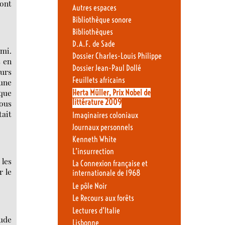
sont
Autres espaces
Bibliothèque sonore
Bibliothèques
D.A.F. de Sade
ami.
Dossier Charles-Louis Philippe
s en
Dossier Jean-Paul Dollé
ours
Feuillets africains
 une
 que
Herta Müller, Prix Nobel de
littérature 2009
nous
tait
Imaginaires coloniaux
Journaux personnels
Kenneth White
L’insurrection
 les
La Connexion française et
r le
internationale de 1968
Le pôle Noir
Le Recours aux forêts
Lectures d’Italie
tude
Lisbonne