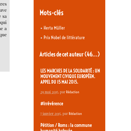
pres
ouve
Mots-clés
e sa
 qui
•
ne a
Herta Müller
oque
•
Prix Nobel de littérature
Articles de cet auteur
(46…)
LES MARCHES DE LA SOLIDARITÉ : UN
MOUVEMENT CIVIQUE EUROPÉEN.
APPEL DU 15 MAI 2015.
29 mai 2015
, par
Rédaction
#Irrévérence
7 janvier 2015
, par
Rédaction
Pétition / Roms : la commune
humanité bafouée