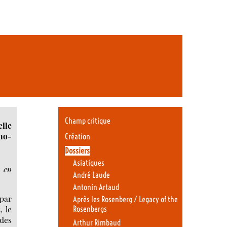
Champ critique
elle
no-
Création
Dossiers
Asiatiques
u en
André Laude
Antonin Artaud
 par
Après les Rosenberg / Legacy of the
, le
Rosenbergs
 des
Arthur Rimbaud