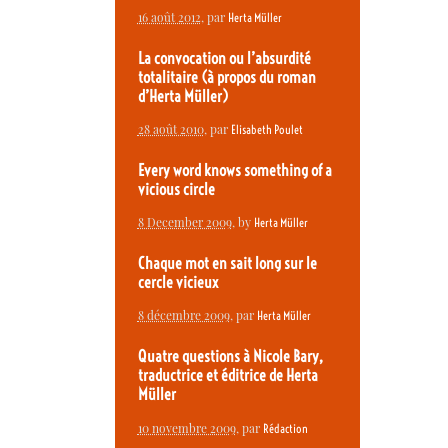
16 août 2012
, par
Herta Müller
La convocation ou l’absurdité
totalitaire (à propos du roman
d’Herta Müller)
28 août 2010
, par
Elisabeth Poulet
Every word knows something of a
vicious circle
8 December 2009
, by
Herta Müller
Chaque mot en sait long sur le
cercle vicieux
8 décembre 2009
, par
Herta Müller
Quatre questions à Nicole Bary,
traductrice et éditrice de Herta
Müller
10 novembre 2009
, par
Rédaction