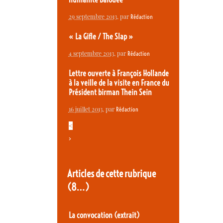
29 septembre 2013
, par
Rédaction
« La Gifle / The Slap »
4 septembre 2013
, par
Rédaction
Lettre ouverte à François Hollande
à la veille de la visite en France du
Président birman Thein Sein
16 juillet 2013
, par
Rédaction
<
>
Articles de cette rubrique
(8…)
La convocation (extrait)