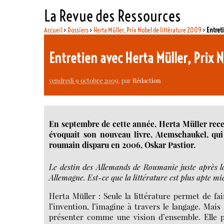
La Revue des Ressources
Accueil
>
Dossiers
>
Herta Müller, Prix Nobel de littérature 2009
>
Entreti
Entretien avec Herta Müller, Prix 
vendredi 9 octobre 2009
, par
Rédaction
En septembre de cette année, Herta Müller recev
évoquait son nouveau livre, Atemschaukel, qu
roumain disparu en 2006, Oskar Pastior.
Le destin des Allemands de Roumanie juste après la
Allemagne. Est-ce que la littérature est plus apte mi
Herta Müller : Seule la littérature permet de fai
l’invention, l’imagine à travers le langage. Ma
présenter comme une vision d’ensemble. Elle peu