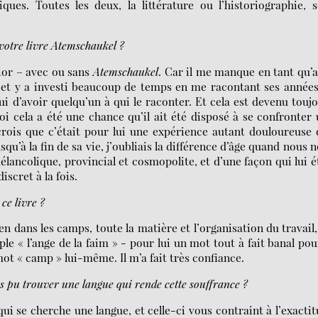
ques. Toutes les deux, la littérature ou l’historiographie, 
 votre livre Atemschaukel ?
ior – avec ou sans
Atemschaukel
. Car il me manque en tant qu’
re et y a investi beaucoup de temps en me racontant ses année
i d’avoir quelqu’un à qui le raconter. Et cela est devenu touj
i cela a été une chance qu’il ait été disposé à se confronter
 crois que c’était pour lui une expérience autant douloureuse
squ’à la fin de sa vie, j’oubliais la différence d’âge quand nous 
lancolique, provincial et cosmopolite, et d’une façon qui lui é
iscret à la fois.
ce livre ?
en dans les camps, toute la matière et l’organisation du travail,
« l’ange de la faim » - pour lui un mot tout à fait banal pou
 mot « camp » lui-même. Il m’a fait très confiance.
 pu trouver une langue qui rende cette souffrance ?
ui se cherche une langue, et celle-ci vous contraint à l’exacti