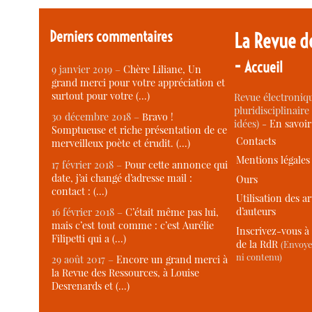
Derniers commentaires
La Revue d
-
Accueil
9 janvier 2019 –
Chère Liliane, Un
grand merci pour votre appréciation et
surtout pour votre (…)
Revue électroniqu
pluridisciplinaire 
30 décembre 2018 –
Bravo !
idées) -
En savoi
Somptueuse et riche présentation de ce
Contacts
merveilleux poète et érudit. (…)
Mentions légales
17 février 2018 –
Pour cette annonce qui
date, j’ai changé d’adresse mail :
Ours
contact : (…)
Utilisation des ar
d’auteurs
16 février 2018 –
C’était même pas lui,
mais c’est tout comme : c’est Aurélie
Inscrivez-vous à 
Filipetti qui a (…)
de la RdR
(Envoye
ni contenu)
29 août 2017 –
Encore un grand merci à
la Revue des Ressources, à Louise
Desrenards et (…)