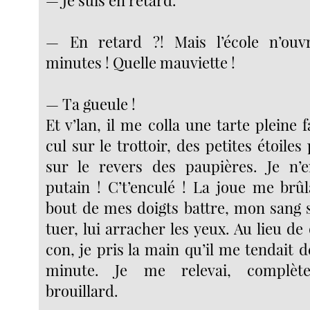
— En retard ?! Mais l’école n’ou
minutes ! Quelle mauviette !
— Ta gueule !
Et v’lan, il me colla une tarte pleine f
cul sur le trottoir, des petites étoiles
sur le revers des paupières. Je n’e
putain ! C’t’enculé ! La joue me brûla
bout de mes doigts battre, mon sang s’ag
tuer, lui arracher les yeux. Au lieu 
con, je pris la main qu’il me tendait
minute. Je me relevai, complèt
brouillard.