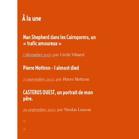
À la une
Nan Shepherd dans les Cairngorms, un
« trafic amoureux »
7 décembre 2025
, par
Cécile Vibarel
Pierre Mottron - I almost died
23 novembre 2025
, par
Pierre Mottron
CASTERUS OUEST, un portrait de mon
père.
29 septembre 2025
, par
Nicolas Losson
<
>