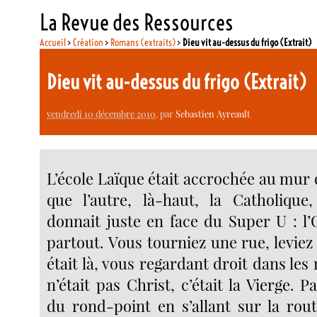
La Revue des Ressources
Accueil
>
Création
>
Romans (extraits)
>
Dieu vit au-dessus du frigo (Extrait)
Dieu vit au-dessus du frigo (Extrait)
vendredi 10 décembre 2010
, par
Sebastien Ayreault
L’école Laïque était accrochée au mur de
que l’autre, là-haut, la Catholique,
donnait juste en face du Super U : l’
partout. Vous tourniez une rue, leviez l
était là, vous regardant droit dans les 
n’était pas Christ, c’était la Vierge. P
du rond-point en s’allant sur la rou