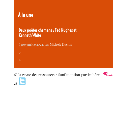
À la une
Deux poètes chamans : Ted Hughes et
Kenneth White
6 novembre 2022
, par
Michèle Duclos
<
>
© la revue des ressources : Sauf mention particulière |
&