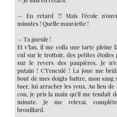
— En retard ?! Mais l’école n’ou
minutes ! Quelle mauviette !
— Ta gueule !
Et v’lan, il me colla une tarte pleine f
cul sur le trottoir, des petites étoiles
sur le revers des paupières. Je n’e
putain ! C’t’enculé ! La joue me brûla
bout de mes doigts battre, mon sang s’ag
tuer, lui arracher les yeux. Au lieu 
con, je pris la main qu’il me tendait
minute. Je me relevai, complèt
brouillard.