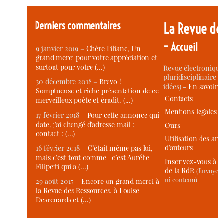
Derniers commentaires
La Revue d
-
Accueil
9 janvier 2019 –
Chère Liliane, Un
grand merci pour votre appréciation et
surtout pour votre (…)
Revue électroniqu
pluridisciplinaire 
30 décembre 2018 –
Bravo !
idées) -
En savoi
Somptueuse et riche présentation de ce
Contacts
merveilleux poète et érudit. (…)
Mentions légales
17 février 2018 –
Pour cette annonce qui
date, j’ai changé d’adresse mail :
Ours
contact : (…)
Utilisation des ar
d’auteurs
16 février 2018 –
C’était même pas lui,
mais c’est tout comme : c’est Aurélie
Inscrivez-vous à 
Filipetti qui a (…)
de la RdR
(Envoye
ni contenu)
29 août 2017 –
Encore un grand merci à
la Revue des Ressources, à Louise
Desrenards et (…)