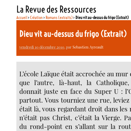
La Revue des Ressources
Accueil
>
Création
>
Romans (extraits)
>
Dieu vit au-dessus du frigo (Extrait)
Dieu vit au-dessus du frigo (Extrait)
vendredi 10 décembre 2010
, par
Sebastien Ayreault
L’école Laïque était accrochée au mur de
que l’autre, là-haut, la Catholique,
donnait juste en face du Super U : l’
partout. Vous tourniez une rue, leviez l
était là, vous regardant droit dans les 
n’était pas Christ, c’était la Vierge. P
du rond-point en s’allant sur la rou