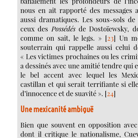
banalement les profondeurs de l’inc
nous en ait rapporté des messages a
aussi dramatiques. Les sous-sols de
ceux des
Possédés
de Dostoïewsky, do
comme on sait, le legs. »
[
23
]
Un mo
souterrain qui rappelle aussi celui d
« Les victimes prochaines ou les crimine
a dessinés avec une amitié tendre qui
le bel accent avec lequel les Mexic
castillan et qui serait terrifiante si ell
d’innocence et de suavité ».
[
24
]
Une mexicanité ambiguë
Bien que souvent en opposition avec
dont il critique le nationalisme, Cue