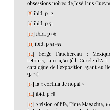
obsessions noires de José Luis Cuevas
[
8
]
ibid. p 12
[
9
]
ibid. p 51
[
10
]
ibid. p 96
[
11
]
ibid. p 54-55
[
12
]
Serge Fauchereau : Mexique
retours, 1910-1960 (éd. Cercle d’Art, 
catalogue de l’exposition ayant eu li
(p 74)
[
13
]
la « cortina de nopal »
[
14
]
ibid. p 78
[
15
]
A vision of life, Time Magazine, 16