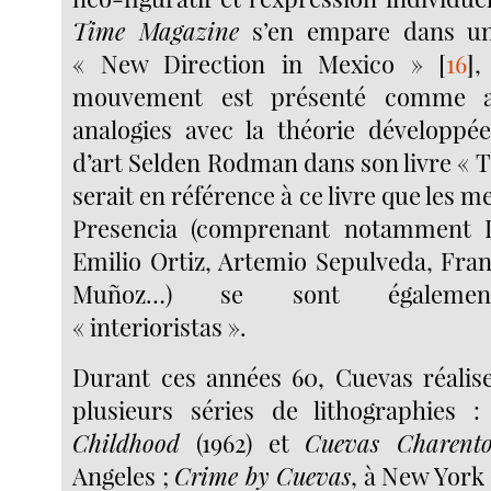
Time Magazine
s’en empare dans un a
« New Direction in Mexico »
[
16
]
,
mouvement est présenté comme a
analogies avec la théorie développée
d’art Selden Rodman dans son livre « T
serait en référence à ce livre que les
Presencia (comprenant notamment 
Emilio Ortiz, Artemio Sepulveda, Fran
Muñoz…) se sont égaleme
« interioristas ».
Durant ces années 60, Cuevas réalis
plusieurs séries de lithographies 
Childhood
(1962) et
Cuevas Charent
Angeles ;
Crime by Cuevas
, à New York 