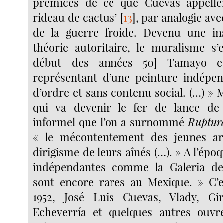
prémices de ce que Cuevas appeller
rideau de cactus’
[
13
]
, par analogie ave
de la guerre froide. Devenu une ins
théorie autoritaire, le muralisme s’e
début des années 50] Tamayo es
représentant d’une peinture indépe
d’ordre et sans contenu social. (…) » 
qui va devenir le fer de lance d
informel que l’on a surnommé
Ruptur
« le mécontentement des jeunes art
dirigisme de leurs aînés (…). » A l’époq
indépendantes comme la Galeria d
sont encore rares au Mexique. » C’e
1952, José Luis Cuevas, Vlady, Gir
Echeverría et quelques autres ouvr