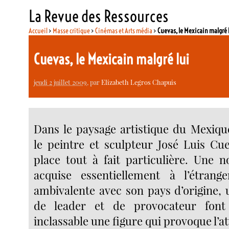
La Revue des Ressources
Accueil
>
Masse critique
>
Cinémas et Arts média
>
Cuevas, le Mexicain malgré 
Cuevas, le Mexicain malgré lui
jeudi 2 juillet 2009
, par
Elizabeth Legros Chapuis
Dans le paysage artistique du Mexiq
le peintre et sculpteur José Luis C
place tout à fait particulière. Une n
acquise essentiellement à l’étrange
ambivalente avec son pays d’origine, 
de leader et de provocateur font
inclassable une figure qui provoque l’at