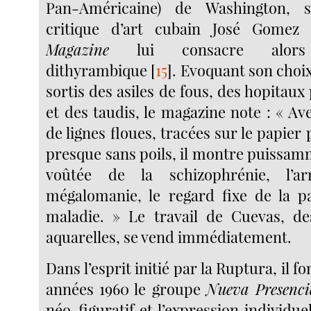
Pan-Américaine) de Washington, s
critique d’art cubain José Gomez
Magazine
lui consacre alors
dithyrambique
[
15
]
. Evoquant son choi
sortis des asiles de fous, des hopitaux
et des taudis, le magazine note : « A
de lignes floues, tracées sur le papier
presque sans poils, il montre puissam
voûtée de la schizophrénie, l’a
mégalomanie, le regard fixe de la p
maladie. » Le travail de Cuevas, de
aquarelles, se vend immédiatement.
Dans l’esprit initié par la Ruptura, il 
années 1960 le groupe
Nueva Presenci
néo-figuratif et l’expression individue