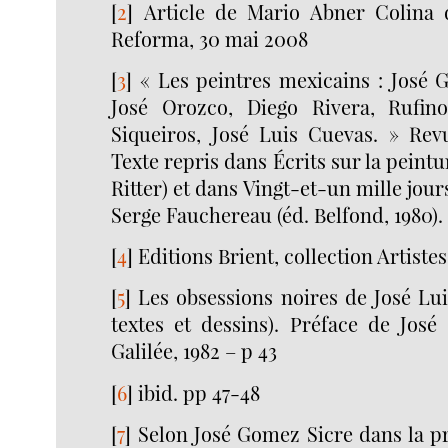
[
2
]
Article de Mario Abner Colina 
Reforma, 30 mai 2008
[
3
]
« Les peintres mexicains : José 
José Orozco, Diego Rivera, Rufin
Siqueiros, José Luis Cuevas. » Rev
Texte repris dans Écrits sur la peint
Ritter) et dans Vingt-et-un mille jour
Serge Fauchereau (éd. Belfond, 1980).
[
4
]
Editions Brient, collection Artiste
[
5
]
Les obsessions noires de José Lui
textes et dessins). Préface de José
Galilée, 1982 – p 43
[
6
]
ibid. pp 47-48
[
7
]
Selon José Gomez Sicre dans la pr