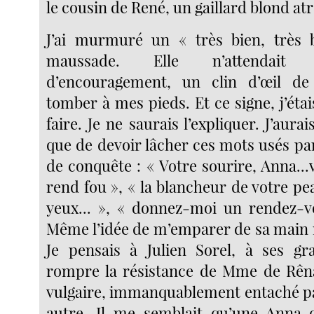
le cousin de René, un gaillard blond at
J’ai murmuré un « très bien, très b
maussade. Elle n’attendait
d’encouragement, un clin d’œil d
tomber à mes pieds. Et ce signe, j’étai
faire. Je ne saurais l’expliquer. J’aura
que de devoir lâcher ces mots usés pa
de conquête : « Votre sourire, Anna..
rend fou », « la blancheur de votre peau
yeux... », « donnez-moi un rendez-vo
Même l’idée de m’emparer de sa main m
Je pensais à Julien Sorel, à ses gr
rompre la résistance de Mme de Rêna
vulgaire, immanquablement entaché pa
autre. Il me semblait qu’une Anna 