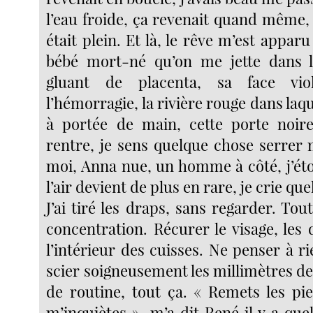
l’eau froide, ça revenait quand même
était plein. Et là, le rêve m’est appar
bébé mort-né qu’on me jette dans l
gluant de placenta, sa face viol
l’hémorragie, la rivière rouge dans laque
à portée de main, cette porte noire
rentre, je sens quelque chose serrer
moi, Anna nue, un homme à côté, j’étou
l’air devient de plus en rare, je crie qu
J’ai tiré les draps, sans regarder. Tou
concentration. Récurer le visage, les
l’intérieur des cuisses. Ne penser à ri
scier soigneusement les millimètres d
de routine, tout ça. « Remets les pie
m’inquiètes », m’a dit René il y a quel