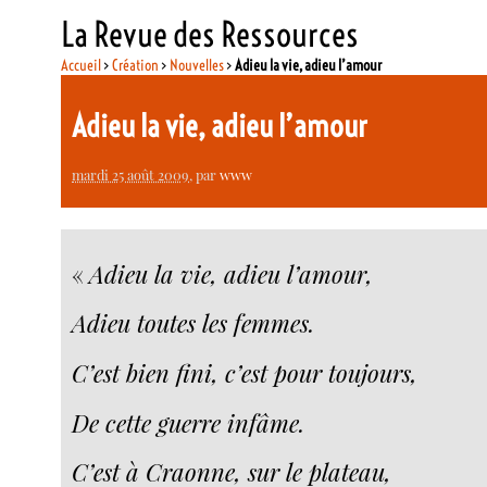
La Revue des Ressources
Accueil
>
Création
>
Nouvelles
>
Adieu la vie, adieu l’amour
Adieu la vie, adieu l’amour
mardi 25 août 2009
, par
www
«
Adieu la vie, adieu l’amour,
Adieu toutes les femmes.
C’est bien fini, c’est pour toujours,
De cette guerre infâme.
C’est à Craonne, sur le plateau,