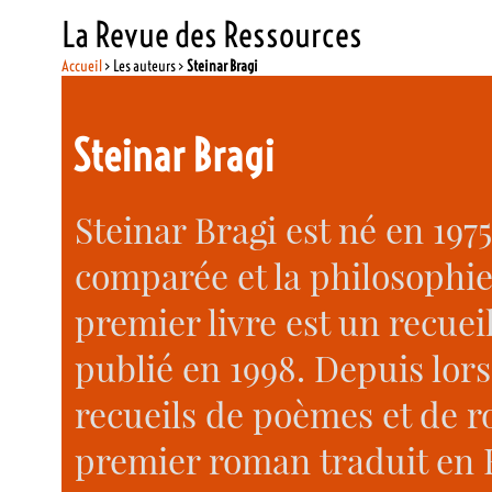
La Revue des Ressources
Accueil
> Les auteurs >
Steinar Bragi
Steinar Bragi
Steinar Bragi est né en 1975.
comparée et la philosophie 
premier livre est un recuei
publié en 1998. Depuis lors
recueils de poèmes et de ro
premier roman traduit en 