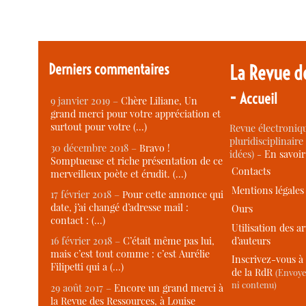
Derniers commentaires
La Revue d
-
Accueil
9 janvier 2019 –
Chère Liliane, Un
grand merci pour votre appréciation et
surtout pour votre (…)
Revue électroniqu
pluridisciplinaire 
30 décembre 2018 –
Bravo !
idées) -
En savoi
Somptueuse et riche présentation de ce
Contacts
merveilleux poète et érudit. (…)
Mentions légales
17 février 2018 –
Pour cette annonce qui
date, j’ai changé d’adresse mail :
Ours
contact : (…)
Utilisation des ar
d’auteurs
16 février 2018 –
C’était même pas lui,
mais c’est tout comme : c’est Aurélie
Inscrivez-vous à 
Filipetti qui a (…)
de la RdR
(Envoye
ni contenu)
29 août 2017 –
Encore un grand merci à
la Revue des Ressources, à Louise