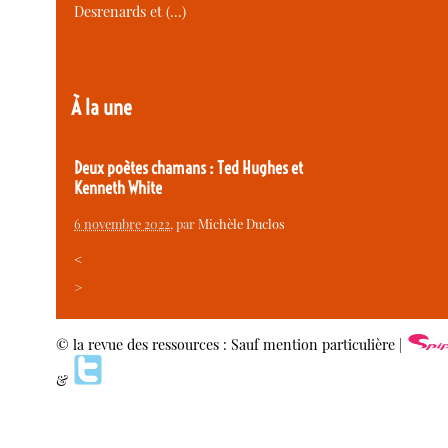
Desrenards et (…)
À la une
Deux poètes chamans : Ted Hughes et
Kenneth White
6 novembre 2022
, par
Michèle Duclos
<
>
© la revue des ressources : Sauf mention particulière |
&