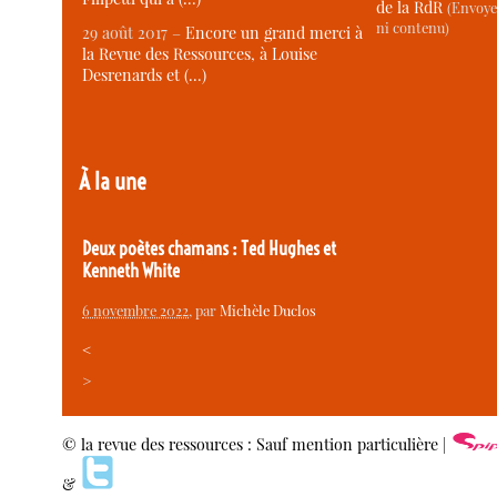
de la RdR
(Envoye
ni contenu)
29 août 2017 –
Encore un grand merci à
la Revue des Ressources, à Louise
Desrenards et (…)
À la une
Deux poètes chamans : Ted Hughes et
Kenneth White
6 novembre 2022
, par
Michèle Duclos
<
>
© la revue des ressources : Sauf mention particulière |
&