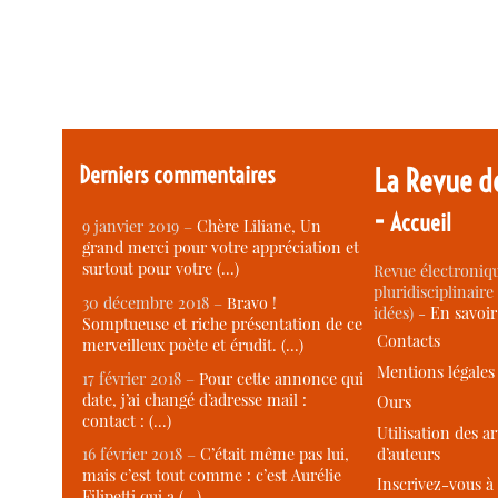
Derniers commentaires
La Revue d
-
Accueil
9 janvier 2019 –
Chère Liliane, Un
grand merci pour votre appréciation et
surtout pour votre (…)
Revue électroniqu
pluridisciplinaire 
30 décembre 2018 –
Bravo !
idées) -
En savoi
Somptueuse et riche présentation de ce
Contacts
merveilleux poète et érudit. (…)
Mentions légales
17 février 2018 –
Pour cette annonce qui
date, j’ai changé d’adresse mail :
Ours
contact : (…)
Utilisation des ar
d’auteurs
16 février 2018 –
C’était même pas lui,
mais c’est tout comme : c’est Aurélie
Inscrivez-vous à 
Filipetti qui a (…)