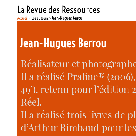
La Revue des Ressources
Accueil
> Les auteurs >
Jean-Hugues Berrou
Jean-Hugues Berrou
Réalisateur et photographe
Il a réalisé Praline® (200
49’), retenu pour l’édition
Réel.
Il a réalisé trois livres de
d’Arthur Rimbaud pour les 