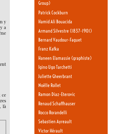
Group)
Patrick Cockburn
On y
Hamid Ali Bouacida
 y a
Armand Silvestre (1837-1901)
mène
Bernard Vaudour-Faguet
Franz Kafka
Haneen Elamassie (graphiste)
nent
Igino Ugo Tarchetti
Juliette Gheerbrant
Noëlle Rollet
Ramon Diaz-Eterovic
t ce
tres
Renaud Schaffhauser
, là
Rocco Rorandelli
Sebastien Ayreault
Victor Hérault