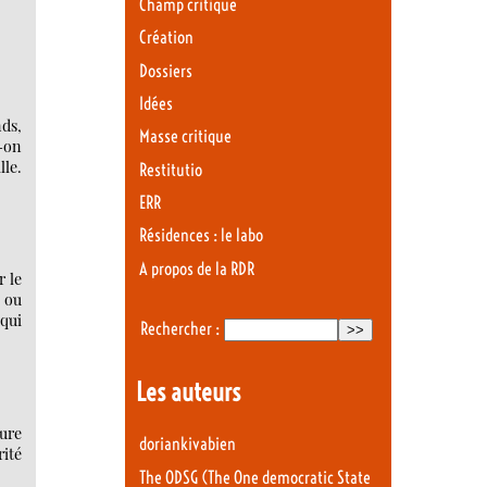
Champ critique
Création
Dossiers
Idées
nds,
Masse critique
t-on
lle.
Restitutio
ERR
Résidences : le labo
A propos de la RDR
r le
i ou
 qui
Rechercher :
Les auteurs
eure
doriankivabien
rité
The ODSG (The One democratic State