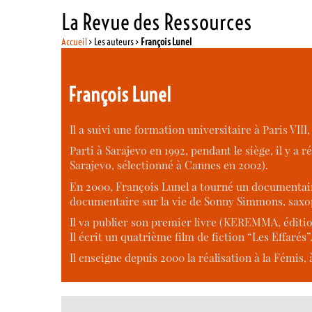
La Revue des Ressources
Accueil
> Les auteurs >
François Lunel
François Lunel
Il a suivi une formation universitaire à Paris VI
Parti à Sarajevo en 1992, pendant le siège, il y a 
Sarajevo, sélectionné à Cannes en 2002).
En 2000, François Lunel a tourné un documentaire 
documentaire sur la vie de Sonny Simmons, saxo
Il va publier son premier livre (KEREMMA, éditio
Il écrit un quatrième film de fiction “Les Effarés”
Il enseigne depuis 2000 la réalisation à la Fémis, à