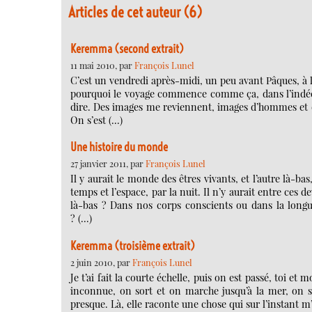
Articles de cet auteur (6)
Keremma (second extrait)
11 mai 2010, par
François Lunel
C’est un vendredi après-midi, un peu avant Pâques, à 
pourquoi le voyage commence comme ça, dans l’indécis
dire. Des images me reviennent, images d’hommes et de
On s’est (…)
Une histoire du monde
27 janvier 2011, par
François Lunel
Il y aurait le monde des êtres vivants, et l’autre là-bas
temps et l’espace, par la nuit. Il n’y aurait entre ces d
là-bas ? Dans nos corps conscients ou dans la longue
? (…)
Keremma (troisième extrait)
2 juin 2010, par
François Lunel
Je t’ai fait la courte échelle, puis on est passé, toi et
inconnue, on sort et on marche jusqu’à la mer, on s’
presque. Là, elle raconte une chose qui sur l’instant m’