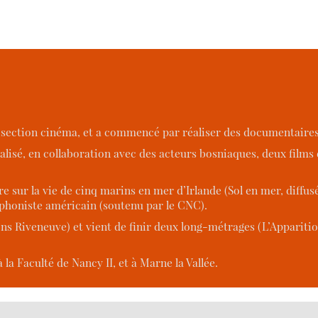
II, section cinéma, et a commencé par réaliser des documentaires
réalisé, en collaboration avec des acteurs bosniaques, deux films 
sur la vie de cinq marins en mer d’Irlande (Sol en mer, diffusé s
phoniste américain (soutenu par le CNC).
ns Riveneuve) et vient de finir deux long-métrages (L’Apparitio
.
 la Faculté de Nancy II, et à Marne la Vallée.