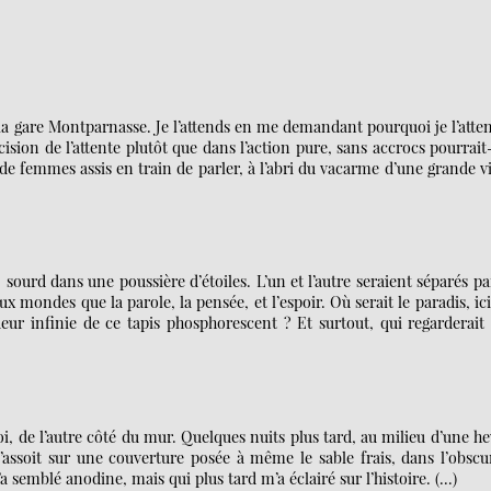
la gare Montparnasse. Je l’attends en me demandant pourquoi je l’atte
ion de l’attente plutôt que dans l’action pure, sans accrocs pourrai
 femmes assis en train de parler, à l’abri du vacarme d’une grande vi
, sourd dans une poussière d’étoiles. L’un et l’autre seraient séparés pa
eux mondes que la parole, la pensée, et l’espoir. Où serait le paradis, ic
ur infinie de ce tapis phosphorescent ? Et surtout, qui regarderait
 moi, de l’autre côté du mur. Quelques nuits plus tard, au milieu d’une h
assoit sur une couverture posée à même le sable frais, dans l’obscu
a semblé anodine, mais qui plus tard m’a éclairé sur l’histoire. (…)