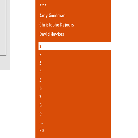
***
Amy Goodman
Christophe Dejours
David Hawkes
1
2
3
4
5
6
7
8
9
…
50