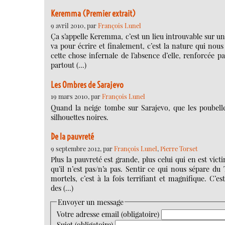
Keremma (Premier extrait)
9 avril 2010, par
François Lunel
Ça s’appelle Keremma, c’est un lieu introuvable sur u
va pour écrire et finalement, c’est la nature qui nous 
cette chose infernale de l’absence d’elle, renforcée p
partout (…)
Les Ombres de Sarajevo
19 mars 2010, par
François Lunel
Quand la neige tombe sur Sarajevo, que les poubelles
silhouettes noires.
De la pauvreté
9 septembre 2012, par
François Lunel
,
Pierre Torset
Plus la pauvreté est grande, plus celui qui en est vic
qu’il n’est pas/n’a pas. Sentir ce qui nous sépare d
mortels, c’est à la fois terrifiant et magnifique. C’
des (…)
Envoyer un message
Votre adresse email (obligatoire)
Sujet (obligatoire)