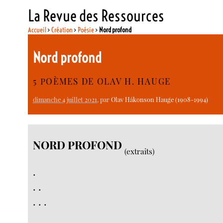
La Revue des Ressources
Accueil
>
Création
>
Poésie
>
Nord profond
Nord profond
5 POÈMES DE OLAV H. HAUGE
dimanche 4 juillet 2021
, par
Olav Håkonson Hauge (1908-1994)
NORD PROFOND
(extraits)
.
. .
. . .