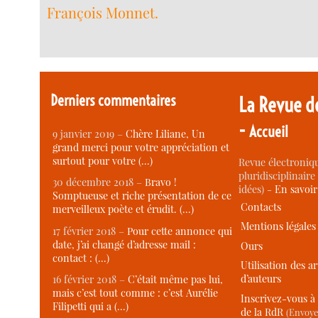
François Monnet.
Derniers commentaires
La Revue d
-
Accueil
9 janvier 2019 –
Chère Liliane, Un
grand merci pour votre appréciation et
surtout pour votre (…)
Revue électroniqu
pluridisciplinaire 
30 décembre 2018 –
Bravo !
idées) -
En savoi
Somptueuse et riche présentation de ce
Contacts
merveilleux poète et érudit. (…)
Mentions légales
17 février 2018 –
Pour cette annonce qui
date, j’ai changé d’adresse mail :
Ours
contact : (…)
Utilisation des ar
d’auteurs
16 février 2018 –
C’était même pas lui,
mais c’est tout comme : c’est Aurélie
Inscrivez-vous à 
Filipetti qui a (…)
de la RdR
(Envoye