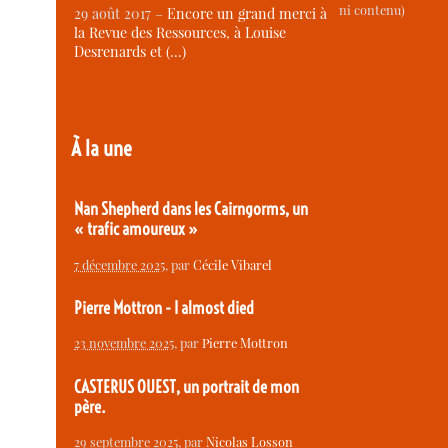
ni contenu)
29 août 2017 –
Encore un grand merci à
la Revue des Ressources, à Louise
Desrenards et (…)
À la une
Nan Shepherd dans les Cairngorms, un
« trafic amoureux »
7 décembre 2025
, par
Cécile Vibarel
Pierre Mottron - I almost died
23 novembre 2025
, par
Pierre Mottron
CASTERUS OUEST, un portrait de mon
père.
29 septembre 2025
, par
Nicolas Losson