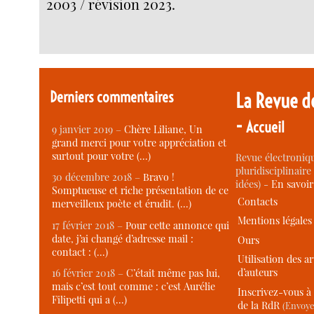
2003 / révision 2023.
Derniers commentaires
La Revue d
-
Accueil
9 janvier 2019 –
Chère Liliane, Un
grand merci pour votre appréciation et
surtout pour votre (…)
Revue électroniqu
pluridisciplinaire 
30 décembre 2018 –
Bravo !
idées) -
En savoi
Somptueuse et riche présentation de ce
Contacts
merveilleux poète et érudit. (…)
Mentions légales
17 février 2018 –
Pour cette annonce qui
date, j’ai changé d’adresse mail :
Ours
contact : (…)
Utilisation des ar
d’auteurs
16 février 2018 –
C’était même pas lui,
mais c’est tout comme : c’est Aurélie
Inscrivez-vous à 
Filipetti qui a (…)
de la RdR
(Envoye