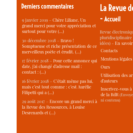
Derniers commentaires
La Revue d
-
Accueil
9 janvier 2019 –
Chère Liliane, Un
grand merci pour votre appréciation et
surtout pour votre (…)
Revue électroniqu
pluridisciplinaire 
30 décembre 2018 –
Bravo !
idées) -
En savoi
Somptueuse et riche présentation de ce
Contacts
merveilleux poète et érudit. (…)
Mentions légales
17 février 2018 –
Pour cette annonce qui
date, j’ai changé d’adresse mail :
Ours
contact : (…)
Utilisation des ar
d’auteurs
16 février 2018 –
C’était même pas lui,
mais c’est tout comme : c’est Aurélie
Inscrivez-vous à 
Filipetti qui a (…)
de la RdR
(Envoye
ni contenu)
29 août 2017 –
Encore un grand merci à
la Revue des Ressources, à Louise
Desrenards et (…)