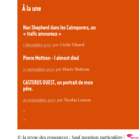
À la une
Nan Shepherd dans les Cairngorms, un
« trafic amoureux »
7 décembre 2025
, par
Cécile Vibarel
Pierre Mottron - I almost died
23 novembre 2025
, par
Pierre Mottron
CASTERUS OUEST, un portrait de mon
père.
29 septembre 2025
, par
Nicolas Losson
<
>
© la revue des ressources : Sauf mention particulière |