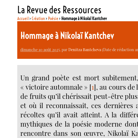
La Revue des Ressources
Accueil
>
Création
>
Poésie
>
Hommage à Nikolaï Kantchev
Hommage à Nikolaï Kantchev
dimanche 10 août 2025
, par
Denitza Bantcheva
(Date de rédaction an
Un grand poète est mort subitement,
« victoire automnale »
[
1
]
, au cours de 
de fruits qu’il chérissait peut-être plu
et où il reconnaissait, ces dernières 
récoltes qu’il avait atteint. A la diffé
mythiques de la poésie moderne don
rencontre dans son œuvre, Nikolaï K