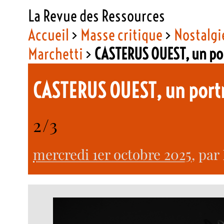
La Revue des Ressources
Accueil
>
Masse critique
>
Nostalgie
Marchetti
>
CASTERUS OUEST, un po
CASTERUS OUEST, un port
2/3
mercredi 1er octobre 2025
, par