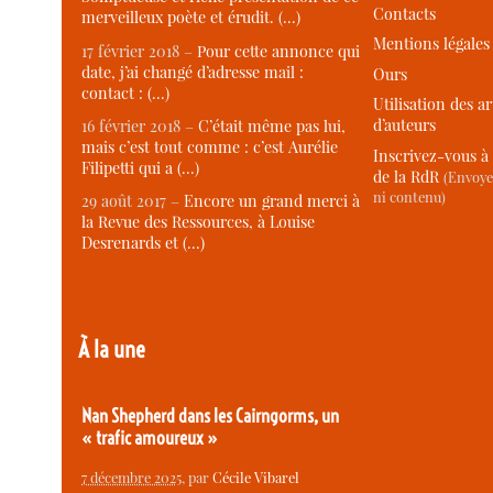
Contacts
merveilleux poète et érudit. (…)
Mentions légales
17 février 2018 –
Pour cette annonce qui
date, j’ai changé d’adresse mail :
Ours
contact : (…)
Utilisation des ar
d’auteurs
16 février 2018 –
C’était même pas lui,
mais c’est tout comme : c’est Aurélie
Inscrivez-vous à 
Filipetti qui a (…)
de la RdR
(Envoye
ni contenu)
29 août 2017 –
Encore un grand merci à
la Revue des Ressources, à Louise
Desrenards et (…)
À la une
Nan Shepherd dans les Cairngorms, un
« trafic amoureux »
7 décembre 2025
, par
Cécile Vibarel