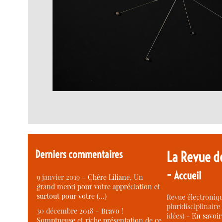
Derniers commentaires
La Revue d
-
Accueil
9 janvier 2019 –
Chère Liliane, Un
grand merci pour votre appréciation et
surtout pour votre (…)
Revue électroniqu
pluridisciplinaire 
30 décembre 2018 –
Bravo !
idées) -
En savoi
Somptueuse et riche présentation de ce