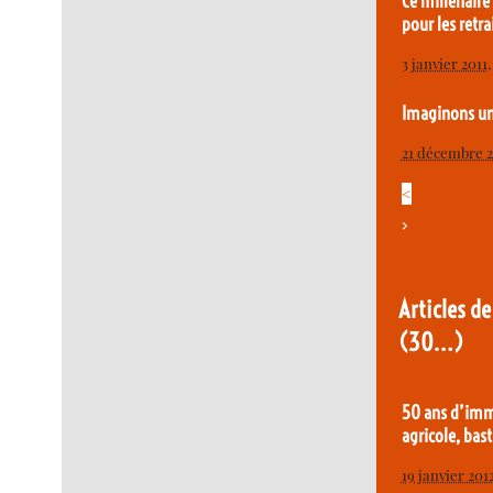
Ce millénair
pour les retrai
3 janvier 2011
Imaginons un
21 décembre 
<
>
Articles de
(30…)
50 ans d’imm
agricole, bast
19 janvier 201