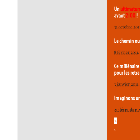
Un
ultimatu
avant
2100
!
31 octobre 201
Le chemin ou
8 février 2011
,
Ce millénair
pour les retrai
3 janvier 2011
Imaginons un
21 décembre 
<
>