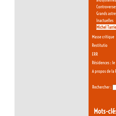
Controverse
Grands astr
Inactuelles
Michel Tarri
Masse critique
Restitutio
ERR
Résidences : le
A propos de la
Rechercher :
Mots-clé