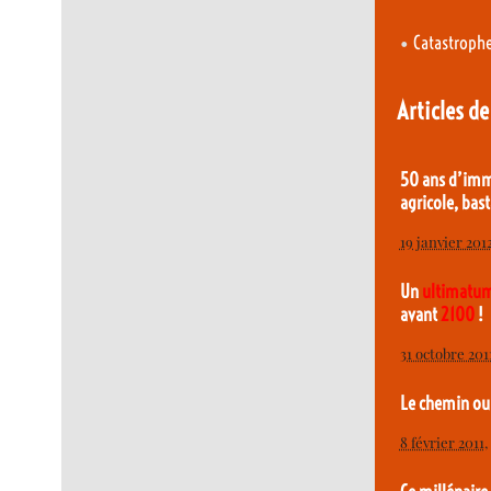
•
Catastrophe
Articles d
50 ans d’imm
agricole, bast
19 janvier 201
Un
ultimatu
avant
2100
!
31 octobre 201
Le chemin ou
8 février 2011
,