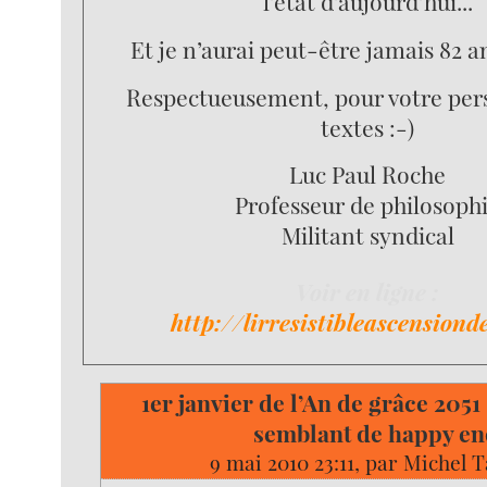
l’état d’aujourd’hui...
Et je n’aurai peut-être jamais 82 an
Respectueusement, pour votre per
textes :-)
Luc Paul Roche
Professeur de philosoph
Militant syndical
Voir en ligne :
http://lirresistibleascensiond
1er janvier de l’An de grâce 205
semblant de happy e
9 mai 2010 23:11, par
Michel T