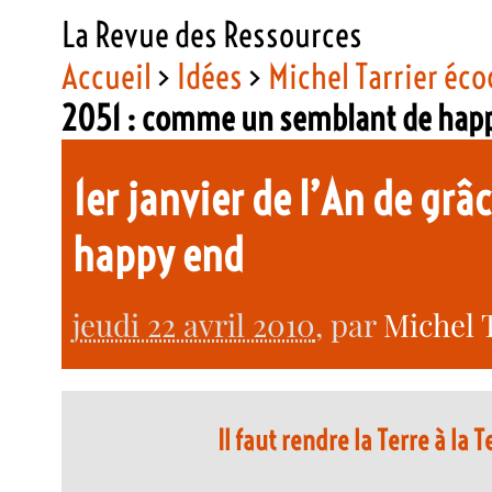
La Revue des Ressources
Accueil
>
Idées
>
Michel Tarrier éco
2051 : comme un semblant de hap
1er janvier de l’An de gr
happy end
jeudi 22 avril 2010
, par
Michel 
Il faut rendre la Terre à la T