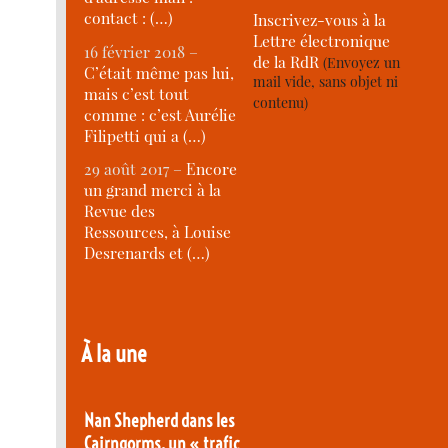
contact : (…)
Inscrivez-vous à la
Lettre électronique
16 février 2018 –
de la RdR
(Envoyez un
C’était même pas lui,
mail vide, sans objet ni
mais c’est tout
contenu)
comme : c’est Aurélie
Filipetti qui a (…)
29 août 2017 –
Encore
un grand merci à la
Revue des
Ressources, à Louise
Desrenards et (…)
À la une
Nan Shepherd dans les
Cairngorms, un « trafic