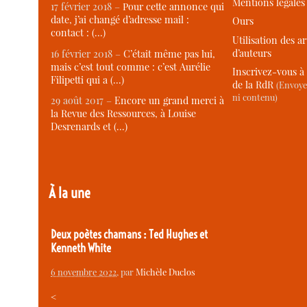
Mentions légales
17 février 2018 –
Pour cette annonce qui
date, j’ai changé d’adresse mail :
Ours
contact : (…)
Utilisation des ar
d’auteurs
16 février 2018 –
C’était même pas lui,
mais c’est tout comme : c’est Aurélie
Inscrivez-vous à 
Filipetti qui a (…)
de la RdR
(Envoye
ni contenu)
29 août 2017 –
Encore un grand merci à
la Revue des Ressources, à Louise
Desrenards et (…)
À la une
Deux poètes chamans : Ted Hughes et
Kenneth White
6 novembre 2022
, par
Michèle Duclos
<