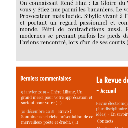
On connaissait René Ehni : La Gloire du 
vous y étiez nue parmi les bananiers, Le v
Provocateur mais lucide. Sibylle vivant à l
et portant un regard passionnel et conf
monde. Pétri de contradictions aussi. 
modernes se prenant parfois les pieds d
l’avions rencontré, lors d’un de ses courts 
Derniers commentaires
La Revue d
-
Accueil
9 janvier 2019 –
Chère Liliane, Un
grand merci pour votre appréciation et
surtout pour votre (…)
Revue électroniqu
pluridisciplinaire 
30 décembre 2018 –
Bravo !
idées) -
En savoi
Somptueuse et riche présentation de ce
Contacts
merveilleux poète et érudit. (…)