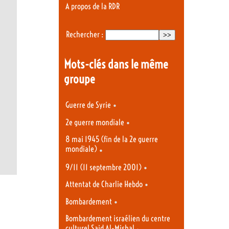
A propos de la RDR
Rechercher :
Mots-clés dans le même
groupe
•
Guerre de Syrie
•
2e guerre mondiale
8 mai 1945 (fin de la 2e guerre
mondiale)
•
•
9/11 (11 septembre 2001)
•
Attentat de Charlie Hebdo
•
Bombardement
Bombardement israélien du centre
culturel Said Al-Mishal
•