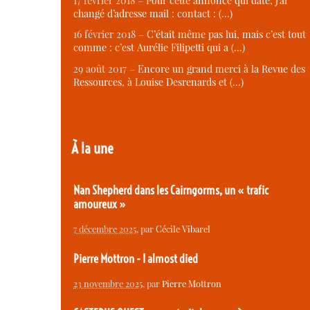
17 février 2018 –
Pour cette annonce qui date, j’ai
changé d’adresse mail : contact : (…)
16 février 2018 –
C’était même pas lui, mais c’est tout
comme : c’est Aurélie Filipetti qui a (…)
29 août 2017 –
Encore un grand merci à la Revue des
Ressources, à Louise Desrenards et (…)
À la une
Nan Shepherd dans les Cairngorms, un « trafic
amoureux »
7 décembre 2025
, par
Cécile Vibarel
Pierre Mottron - I almost died
23 novembre 2025
, par
Pierre Mottron